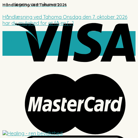
Ingen varer i kurven.
Håndlæsning ved Tahoma 2026
Håndlæsning ved Tahoma Onsdag den 7. oktober 2026
har du mulighed for at få en [...]
10
maj