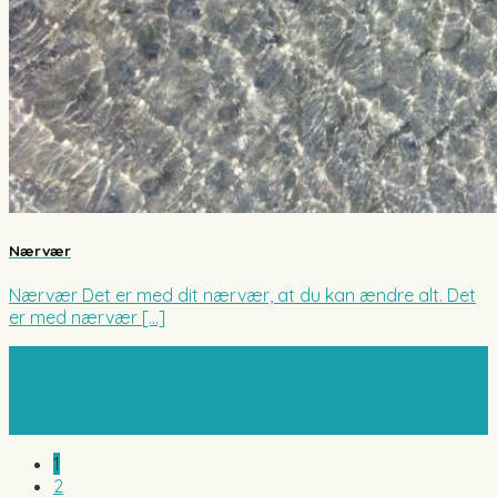
Nærvær
Nærvær Det er med dit nærvær, at du kan ændre alt. Det
er med nærvær [...]
12
maj
1
2