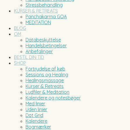
Stressbehandling
KURSER & RETREATS
Panchakarma GOA
MEDITATION
BLOG
OM
Databeskyttelse
Handelsbetingelser
Anbefalinger
BESTIL DIN TID
SHOP
Fortrydelse af køb
Sessions og Healing
Healingsmassage
Kurser & Retreats
Lydfiler & Meditation
Kalendere og notesbøger
Med linier
Uden linier
Dot Grid
Kalendere
Bogmærker