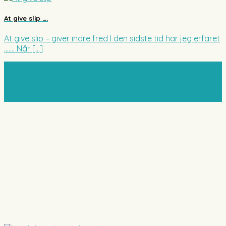
At give slip ….
At give slip – giver indre fred I den sidste tid har jeg erfaret
……. Når [...]
03
maj