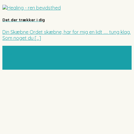
Det der trækker i dig
Din Skæbne Ordet skæbne, har for mig en lidt ….. tung klag.
Som noget du [...]
06
okt