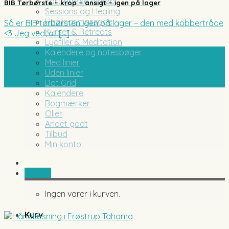
Fortrydelse af køb
BIB Tørbørste – krop – ansigt – igen på lager
Sessions og Healing
Healingsmassage
Så er BIB tørbørsten igen på lager – den med kobbertråde
Kurser & Retreats
<3 Jeg ved, at [...]
Lydfiler & Meditation
Kalendere og notesbøger
16
Med linier
maj
Uden linier
Dot Grid
Kalendere
Bogmærker
Olier
Andet godt
Tilbud
Min konto
0,00
kr.
Ingen varer i kurven.
Kurv