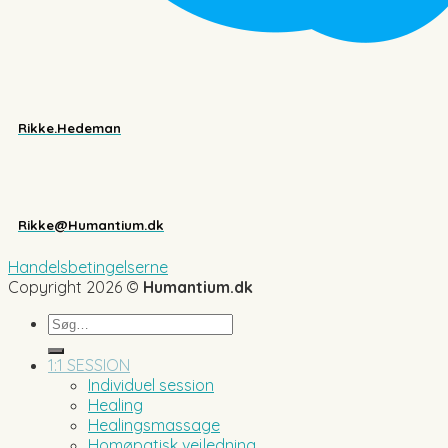
Rikke.Hedeman
Rikke@Humantium.dk
Handelsbetingelserne
Copyright 2026 ©
Humantium.dk
Søg
efter:
1:1 SESSION
Individuel session
Healing
Healingsmassage
Homøpatisk vejledning