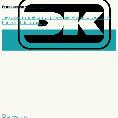
Processerne viser dig vej
Jeg bliver mindet om, at processerne viser os vej. Når vi
har noget der ulmer [...]
24
okt