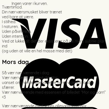
Ingen varer i kurven.
Tværtimod.
Din nærværsmusket bliver trænet
ved bare at være.
I stilhed.
I naturen.
Uden påvirkning.
Uden intention.
Ved at lukke alt det der eksisterer på de mere subtile plan
ind
(og uden at ville en hel masse med det)
Mors dag
Så vær nærværende i dag
Vær nærværende med din Mor,
uanset om hun er levende eller faret videre til andre
sfærer.
Vær nærværende med essensen af billedet “Mor og barn”
<3
Vær nærværende med vores allesammens Mor,