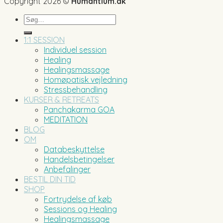
Copyright 2026 ©
Humantium.dk
Søg
efter:
1:1 SESSION
Individuel session
Healing
Healingsmassage
Homøpatisk vejledning
Stressbehandling
KURSER & RETREATS
Panchakarma GOA
MEDITATION
BLOG
OM
Databeskyttelse
Handelsbetingelser
Anbefalinger
BESTIL DIN TID
SHOP
Fortrydelse af køb
Sessions og Healing
Healingsmassage