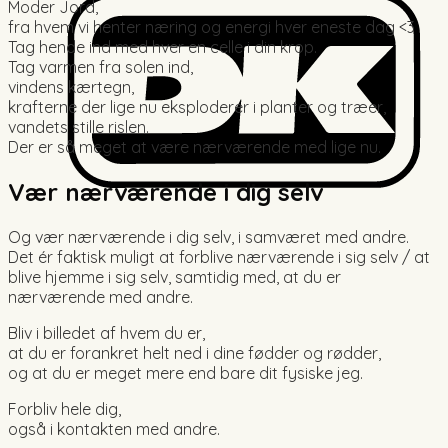
Moder Jord,
fra hvem vi henter næring og energi hver eneste dag <3
Tag hende ind med hver en celle i din krop.
Tag varmen fra solen ind,
vindens kærtegn,
krafterne der lige nu eksploderer i planter og træer,
vandets stille rislen.
Der er så meget at være nærværende med lige nu.
Vær nærværende i dig selv
Og vær nærværende i dig selv, i samværet med andre.
Det ér faktisk muligt at forblive nærværende i sig selv / at
blive hjemme i sig selv, samtidig med, at du er
nærværende med andre.
Bliv i billedet af hvem du er,
at du er forankret helt ned i dine fødder og rødder,
og at du er meget mere end bare dit fysiske jeg.
Forbliv hele dig,
også i kontakten med andre.