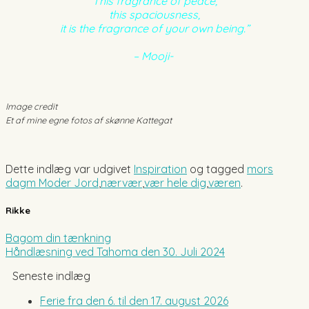
This fragrance of peace,
this spaciousness,
it is the fragrance of your own being.”
– Mooji-
Image credit
Et af mine egne fotos af skønne Kattegat
Dette indlæg var udgivet
Inspiration
og tagged
mors
dagm Moder Jord
,
nærvær
,
vær hele dig
,
væren
.
Rikke
Bagom din tænkning
Håndlæsning ved Tahoma den 30. Juli 2024
Seneste indlæg
Ferie fra den 6. til den 17. august 2026