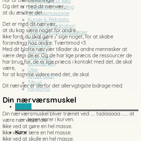
Fortrydelse af køb
Og det er med dit nærvær,
Sessions og Healing
at du ændrer det.
Healingsmassage
Kurser & Retreats
Det er med dit nærvær,
Lydfiler & Meditation
at du kan være noget for andre.
Kalendere og notesbøger
Ikke fordi du skal gøre / sige noget, for at skabe
Med linier
forandring hos andre. Tværtimod <3
Uden linier
Med dit blotte nærvær tillader du andre mennesker at
Dot Grid
være dem de er. Og de har lige præcis de ressourcer de
Kalendere
har brug for, de er lige præcis i kontakt med det, de skal
Bogmærker
være,
Olier
for at komme videre med det, de skal.
Andet godt
Tilbud
Dit nærvær er derfor det allervigtigste bidrage med.
Min konto
Din nærværsmuskel
0,00
kr.
Din nærværsmuskel bliver trænet ved ….. tadaaaaa ……. at
Ingen varer i kurven.
være nærværende.
Ikke ved at gøre en hel masse.
Kurv
Ikke ved at lære en hel masse.
Ikke ved at skulle en hel masse.