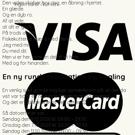
Den viden skaber hos mig, en åbning i hjertet.
Ingen varer i kurven.
En glæde.
Og en dyb ro.
Af at vide,
at alt er godt.
På trods af alt.
Fiskekutterne i færd med deres.
Jeg med mit.
Du med dit.
Men vi er her, som en del af et hele.
Med og for hinanden.
En ny runde meditation og healing
En venlig sjæl gjorde mig lige opmærksom på, at det da
vist var tid til en ny runde “Meditation og healing”.
Og det er da lige præcis det, det er 🙂
Så datoerne er sat
Søndag den 4.10.2020 kl. 09.00 – 09.30
Onsdag den 7.10.2020 kl. 20.00 – 20.30
Søndag den 11.10.2020 kl. 09.00 – 09.30