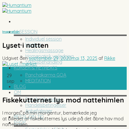
Skip
to
content
1:1 SESSION
Inspiration
Individuel session
Lyset i natten
Healing
Healingsmassage
Homøpatisk vejledning
Udgivet den
september 29, 2020
maj 13, 2025
af
Rikke
Stressbehandling
KURSER & RETREATS
Panchakarma GOA
29
MEDITATION
sep
BLOG
OM
Fiskekutternes lys mod nattehimlen
Databeskyttelse
Handelsbetingelser
Anbefalinger
I morges, på min morgentur, bemærkede jeg
BESTIL DIN TID
at billedet af fiskekutternes lys ude på det åbne hav mod
SHOP
nattehimlen,