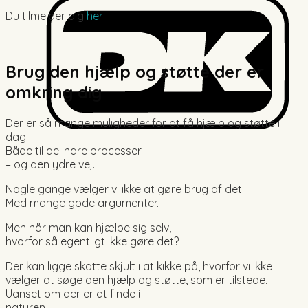
Du tilmelder dig
her
Brug den hjælp og støtte der er
omkring dig
Der er så mange muligheder for at få hjælp og støtte i
dag.
Både til de indre processer
– og den ydre vej.
Nogle gange vælger vi ikke at gøre brug af det.
Med mange gode argumenter.
Men når man kan hjælpe sig selv,
hvorfor så egentligt ikke gøre det?
Der kan ligge skatte skjult i at kikke på, hvorfor vi ikke
vælger at søge den hjælp og støtte, som er tilstede.
Uanset om der er at finde i
naturen