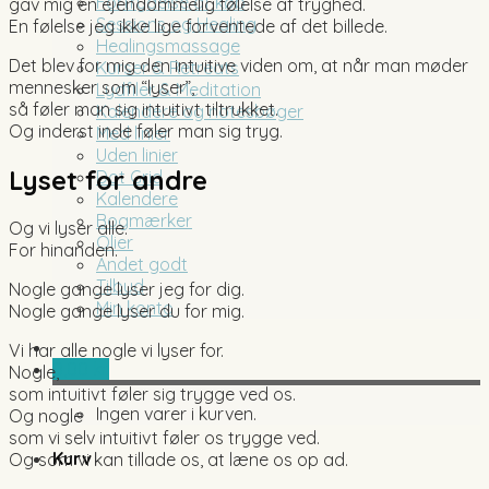
Fortrydelse af køb
gav mig en ejendommelig følelse af tryghed.
Sessions og Healing
En følelse jeg ikke lige forventede af det billede.
Healingsmassage
Det blev for mig den intuitive viden om, at når man møder
Kurser & Retreats
mennesker som “lyser”,
Lydfiler & Meditation
så føler man sig intuitivt tiltrukket.
Kalendere og notesbøger
Og inderst inde føler man sig tryg.
Med linier
Uden linier
Lyset for andre
Dot Grid
Kalendere
Bogmærker
Og vi lyser alle.
Olier
For hinanden.
Andet godt
Tilbud
Nogle gange lyser jeg for dig.
Min konto
Nogle gange lyser du for mig.
Vi har alle nogle vi lyser for.
0,00
kr.
Nogle,
som intuitivt føler sig trygge ved os.
Ingen varer i kurven.
Og nogle
som vi selv intuitivt føler os trygge ved.
Kurv
Og som vi kan tillade os, at læne os op ad.