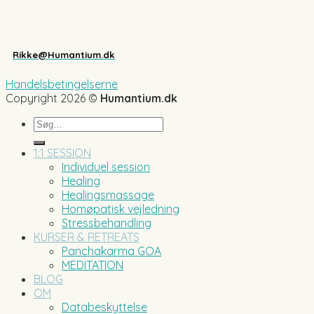
Rikke@Humantium.dk
Handelsbetingelserne
Copyright 2026 ©
Humantium.dk
Søg
efter:
1:1 SESSION
Individuel session
Healing
Healingsmassage
Homøpatisk vejledning
Stressbehandling
KURSER & RETREATS
Panchakarma GOA
MEDITATION
BLOG
OM
Databeskyttelse