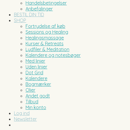
Handelsbetingelser
Anbefalinger
BESTIL DIN TID
SHOP
Fortrydelse af køb
Sessions og Healing
Healingsmassage
Kurser & Retreats
Lydfiler & Meditation
Kalendere og notesbøger
Med linier
Uden linier
Dot Grid
Kalendere
Bogmærker
Olier
Andet godt
Tilbud
Min konto
Log ind
Newsletter