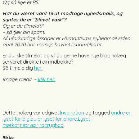
Og så lige et PS.
Har du været vant til at modtage nyhedsmails, og
syntes de er “blevet væk”?
Og er du tilmeldt?
– så tjek din spam.
Af uforklarlige årsager er Humantiums nyhedmail siden
april 2020 hos mange havnet i spamfilteret.
Er du ikke tilmeldt og vil du gerne have nye blogindlæg
serveret direkte i din indbakke?
Så tilmeld dig
her
Image credit –
klik her
Dette indlæg var udgivet
Inspiration
og tagged
andre er
lyset for dig
,
du er lyset for andre
,
Lyset i
mørket
,
nærvær
,
ro
,
tryghed
.
Rikke