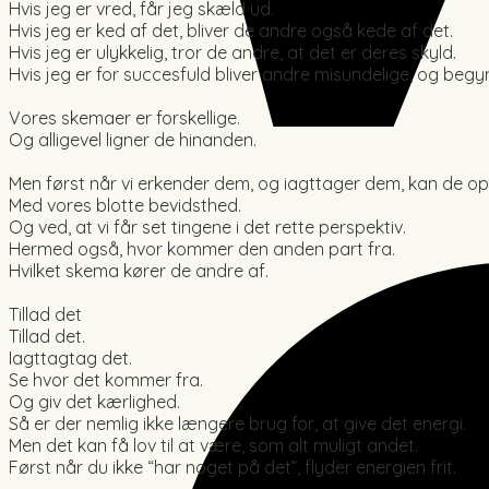
Hvis jeg er vred, får jeg skæld ud.
Hvis jeg er ked af det, bliver de andre også kede af det.
Hvis jeg er ulykkelig, tror de andre, at det er deres skyld.
Hvis jeg er for succesfuld bliver andre misundelige, og begy
Vores skemaer er forskellige.
Og alligevel ligner de hinanden.
Men først når vi erkender dem, og iagttager dem, kan de op
Med vores blotte bevidsthed.
Og ved, at vi får set tingene i det rette perspektiv.
Hermed også, hvor kommer den anden part fra.
Hvilket skema kører de andre af.
Tillad det
Tillad det.
Iagttagtag det.
Se hvor det kommer fra.
Og giv det kærlighed.
Så er der nemlig ikke længere brug for, at give det energi.
Men det kan få lov til at være, som alt muligt andet.
Først når du ikke “har noget på det”, flyder energien frit.