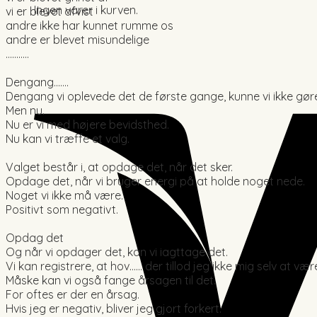
Ingen varer i kurven.
vi er blevet afvist
andre ikke har kunnet rumme os
andre er blevet misundelige
………..
Dengang…….
Dengang vi oplevede det de første gange, kunne vi ikke gør
Men nu.
Nu er vi med højere bevidsthed.
Nu kan vi træffe et valg.
Valget består i, at opdage det, når det sker.
Opdage det, når vi bruger energi på at holde noget nede.
Noget vi ikke må være.
Positivt som negativt.
Opdag det
Og når vi opdager det, kan vi iagttage det.
Vi kan registrere, at hov…… der tillod jeg ikke mig selv at vær
Måske kan vi også fange årsagen til det.
For oftes er der en årsag.
Hvis jeg er negativ, bliver jeg gjort forkert.