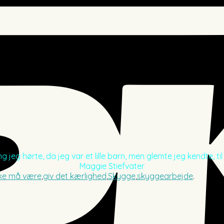
 jeg hørte, da jeg var et lille barn, men glemte jeg kendte, til
Maggie Stiefvater
ikke må være
,
giv det kærlighed
,
Skygge
,
skyggearbejde
.