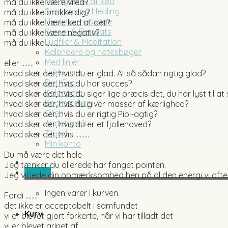
Fortrydelse af køb
må du ikke være vred?
Sessions og Healing
må du ikke brokke dig?
Healingsmassage
må du ikke være ked af det?
Kurser & Retreats
må du ikke være negativ?
Lydfiler & Meditation
må du ikke ………
Kalendere og notesbøger
Med linier
eller ……..
Uden linier
hvad sker der, hvis du er glad. Altså sådan rigtig glad?
Dot Grid
hvad sker der, hvis du har succes?
Kalendere
hvad sker der, hvis du siger lige præcis det, du har lyst til at
Bogmærker
hvad sker der, hvis du giver masser af kærlighed?
Olier
hvad sker der, hvis du er rigtig Pipi-agtig?
Andet godt
hvad sker der, hvis du er et fjollehoved?
Tilbud
hvad sker der, hvis ………
Min konto
Du må være det hele
Jeg tænker du allerede har fanget pointen.
0,00
kr.
Jeg vil lede din opmærksomhed hen på al den energi vi ofte b
Ingen varer i kurven.
Fordi ……..
det ikke er acceptabelt i samfundet
Kurv
vi er blevet gjort forkerte, når vi har tilladt det
vi er blevet grinet af