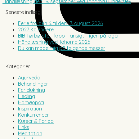
Håndlæsning den 19. september ved Tahoma i Haderslev
Seneste indlæg
Ferie fra den 6. til den 17. august 2026
2027 Kalendere
BIB Tørbørste – krop – ansigt – igen på lager
Håndlæsning ved Tahoma 2026
Du kan møde mig på følgende messer
Kategorier
Ayurveda
Behandlinger
Ferielukning
Healing
Homøopati
Inspiration
Konkurrencer
Kurser & Forløb
Links
Meditation