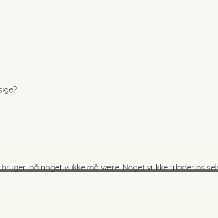
 sige?
ruger, på noget vi ikke må være. Noget vi ikke tillader os sel