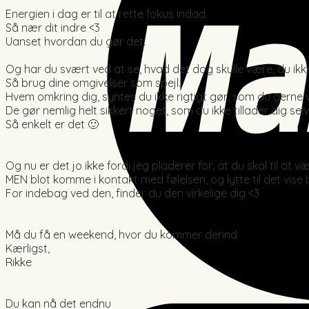
Energien i dag er til at rette fokus indad.
Så nær dit indre <3
Uanset hvordan du gør det.
Og har du svært ved at se, hvad det dog skulle være, du ik
Så brug dine omgivelser som spejl.
Hvem omkring dig, syntes du ikke rigtigt gør, som du gerne v
De gør nemlig helt sikkert noget, som du ikke tillader dig selv
Så enkelt er det 🙂
Og nu er det jo ikke fordi jeg pladerer for, at du skal til at
MEN blot komme i kontakt med følelsen, og lytte til det vise
For indebag ved den, finder du den virkelige dig <3
Må du få en weekend, hvor du kommer derind
Kærligst,
Rikke
Du kan nå det endnu