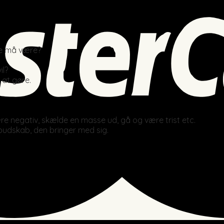
ke må være?
il?
 at gøre.
 være negativ, skælde en masse ud, gå og være trist etc.
 budskab, den bringer med sig.