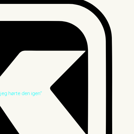
 jeg hørte den igen”