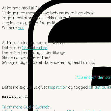
At komme med til Goa
14 dage med massage og behandlinger hver dag?
Yoga, meditaton og en lækker strand.
Jeg lover dig, det er SÅ godt!
Se mere
her
At få læst dine hænder af Tahoma
Det er den
19. september
Der er 2 eftermiddags tider tilbage.
Skal en af dem være dine?
Så skynd dig at få det i kalenderen og bestil din tid.
“Du er som den sang
Dette indlæg var udgivet
Inspiration
og tagged
alt det du 
Rikke Hedeman
Til din indre Gud / Gudinde