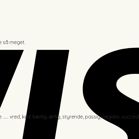
e så meget.
e …… vred, ked, kærlig, ærlig, styrende, passig, negativ, succesf