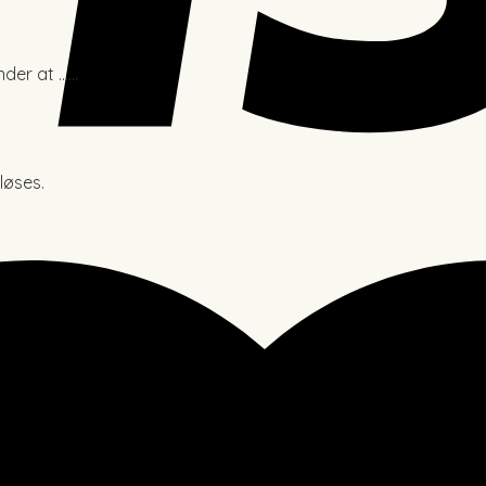
nder at ……
løses.