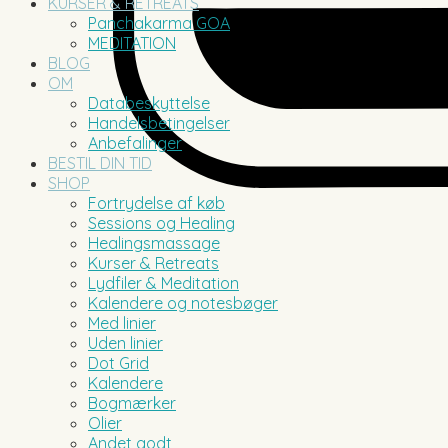
KURSER & RETREATS
Panchakarma GOA
MEDITATION
BLOG
OM
Databeskyttelse
Handelsbetingelser
Anbefalinger
BESTIL DIN TID
SHOP
Fortrydelse af køb
Sessions og Healing
Healingsmassage
Kurser & Retreats
Lydfiler & Meditation
Kalendere og notesbøger
Med linier
Uden linier
Dot Grid
Kalendere
Bogmærker
Olier
Andet godt