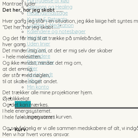
Fortrydelse af køb
Mantraet lyder
Sessions og Healing
Det her, har jeg skabt …….
Healingsmassage
Kurser & Retreats
Hver gang jeg står i en situation, jeg ikke liiiiige helt syntes
Lydfiler & Meditation
“Det her, har jeg skabt…….”
Kalendere og notesbøger
Med linier
Og det får mig til at trække på smilebåndet,
Uden linier
hver gang.
Dot Grid
Det minder mig om, at det er mig selv der skaber
Kalendere
– hele molevitten.
Bogmærker
Og ikke mindst, minder det mig om,
Olier
at det er mig,
Andet godt
der står med nøglen,
Tilbud
til at skabe noget andet.
Min konto
Det trækker alle mine projektioner hjem.
Øjeblikkeligt.
0,00
kr.
Og det kan mærkes.
I hele energisystemet.
Ingen varer i kurven.
I hele følelsesregisteret.
Og selvfølgelig er vi alle sammen medskabere af alt, vi indgår
Kurv
Men vi har hvert vores ansvar.