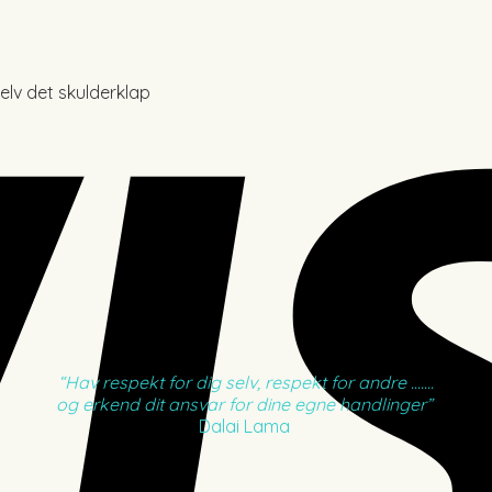
 selv det skulderklap
“Hav respekt for dig selv, respekt for andre …….
og erkend dit ansvar for dine egne handlinger”
Dalai Lama