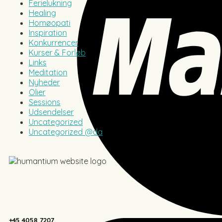
Ferielukning
Healing
Homøopati
Inspiration
Konkurrencer
Kurser & Forløb
Links
Meditation
Nyheder
Olier
Sessions
Udsendelser
Uncategorized
Uncategorized @da
+45 4058 7207