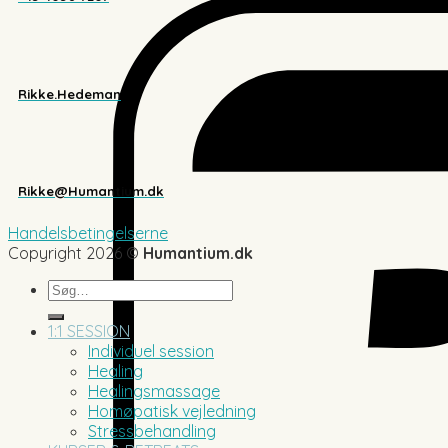
Rikke.Hedeman
Rikke@Humantium.dk
Handelsbetingelserne
Copyright 2026 ©
Humantium.dk
Søg
efter:
1:1 SESSION
Individuel session
Healing
Healingsmassage
Homøpatisk vejledning
Stressbehandling