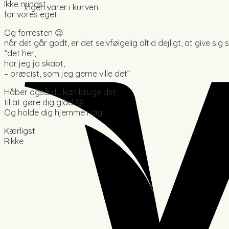
Ikke mindst,
Ingen varer i kurven.
for vores eget.
Og forresten 😉
når det går godt, er det selvfølgelig altid dejligt, at give sig
“det her,
har jeg jo skabt,
– præcist, som jeg gerne ville det”
Håber også du kan bruge det,
til at gøre dig glad 🙂
Og holde dig hjemme i dig.
Kærligst
Rikke