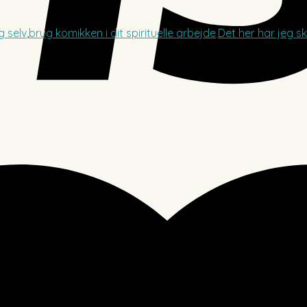
g selv
,
brug komikken i dit spirituelle arbejde
,
Det her har jeg s