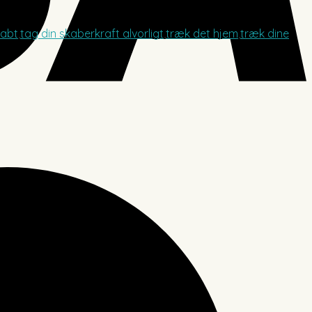
kabt
,
tag din skaberkraft alvorligt
,
træk det hjem
,
træk dine