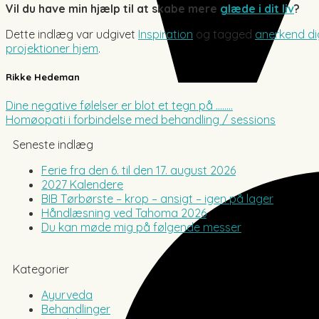
Vil du have min hjælp til at skabe mere
glæde i dit liv
?
Dette indlæg var udgivet
Inspiration
og tagged
anerkend di
projektioner hjem
.
Rikke Hedeman
Dine negative følelser er blot et tegn på ……..
Homøopati i forbindelse med behandling / sessions
Seneste indlæg
Ferie fra den 6. til den 17. august 2026
2027 Kalendere
BIB Tørbørste – krop – ansigt – igen på lager
Håndlæsning ved Tahoma 2026
Du kan møde mig på følgende messer
Kategorier
Ayurveda
Behandlinger