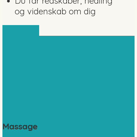
Du får redskaber, healing
og videnskab om dig
KØB HER
Massage