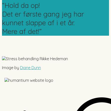
“Hold da op!
Det er første gang jeg har
kunnet slappe af i et år.
Mere af det!”
Image by
Diane Dunn