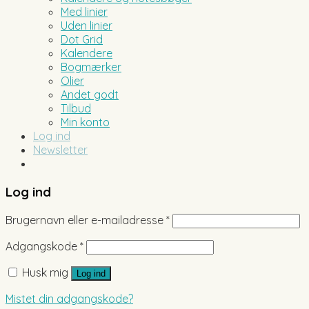
Med linier
Uden linier
Dot Grid
Kalendere
Bogmærker
Olier
Andet godt
Tilbud
Min konto
Log ind
Newsletter
Log ind
Brugernavn eller e-mailadresse
*
Adgangskode
*
Husk mig
Log ind
Mistet din adgangskode?