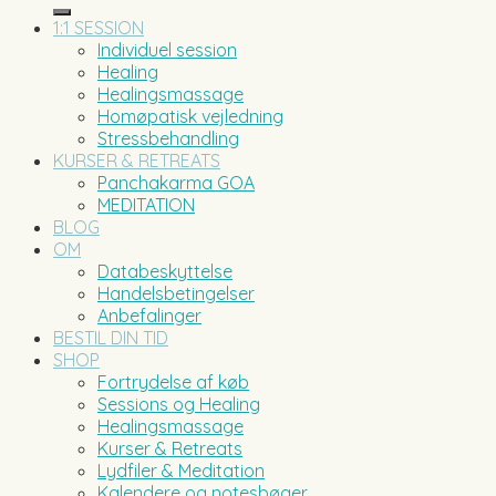
efter:
1:1 SESSION
Individuel session
Healing
Healingsmassage
Homøpatisk vejledning
Stressbehandling
KURSER & RETREATS
Panchakarma GOA
MEDITATION
BLOG
OM
Databeskyttelse
Handelsbetingelser
Anbefalinger
BESTIL DIN TID
SHOP
Fortrydelse af køb
Sessions og Healing
Healingsmassage
Kurser & Retreats
Lydfiler & Meditation
Kalendere og notesbøger