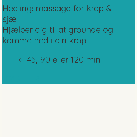
Healingsmassage for krop &
sjæl
Hjælper dig til at grounde og
komme ned i din krop
45, 90 eller 120 min
KØB HER