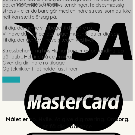
Ingen varer i kurven.
det er i forbindelse med livs-ændringer, følelsesmæssig
stress – eller du bare går med en indre stress, som du ikke
helt kan sætte årsag på.
Til dig, der gerne vil tilbage til din indre ro.
Vil have den lethed, der følger med, når du er dig selv.
Til dig, der gerne vil have glæden ved livet.
Stressbehandling hos Humantium er en behandling, der
går dybt. Helt ind på celleniveau.
Giver dig din indre ro tilbage.
Og teknikker til at holde fast i roen.
Køb her
Målet er ro. Hvile. At give dig næring. Omsorg.
At få dig i balance.