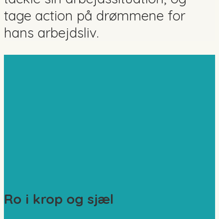
tage action på drømmene for
hans arbejdsliv.
Ro i krop og sjæl