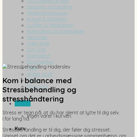
Fortrydelse af køb
Sessions og Healing
Healingsmassage
Kurser & Retreats
Lydfiler & Meditation
Kalendere og notesbøger
Med linier
Uden linier
Dot Grid
Kalendere
Bogmærker
Olier
Andet godt
Kom i balance med
Tilbud
Min konto
Stressbehandling og
stresshåndtering
0,00
kr.
Stress er tegn på, at du har glemt at lytte til dig selv.
Ingen varer i kurven.
I for lang tid.
Kurv
Stressbehandling er til dig, der føler dig stresset.
Uanset om det er i arbejdsmæssige sammenhæng, om