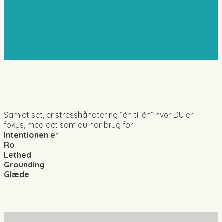
Samlet set, er stresshåndtering “én til én” hvor DU er i
fokus, med det som du har brug for!
Intentionen er
Ro
Lethed
Grounding
Glæde