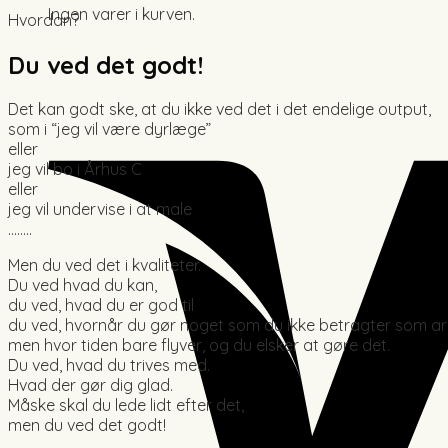
Ingen varer i kurven.
Hvordan?
Du ved det godt!
Det kan godt ske, at du ikke ved det i det endelige output,
som i “jeg vil være dyrlæge”
eller
jeg vil bo i Århus C
eller
jeg vil undervise i at male
……..
Men du ved det i kvaliteter.
Du ved hvad du kan,
du ved, hvad du er god til
du ved, hvornår du gør noget som du ikke betragter som ar
men hvor tiden bare flyver, og du elsker at gøre det.
Du ved, hvad du trives med.
Hvad der gør dig glad.
Måske skal du lede lidt efter det,
men du ved det godt!