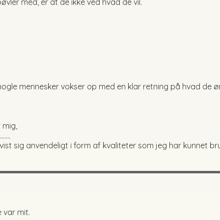
vler med, er at de ikke ved hvad de vil.
 nogle mennesker vokser op med en klar retning på hvad de øn
r mig,
…..
vist sig anvendeligt i form af kvaliteter som jeg har kunnet br
 var mit.