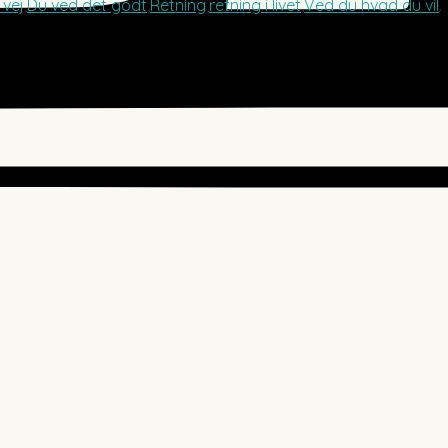
 vej
,
Du ved det godt
,
Retning
,
retning i livet
,
Ved du hvad du vil
.