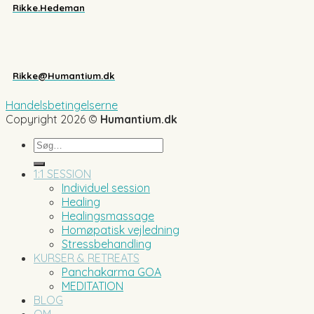
Rikke.Hedeman
Rikke@Humantium.dk
Handelsbetingelserne
Copyright 2026 ©
Humantium.dk
Søg
efter:
1:1 SESSION
Individuel session
Healing
Healingsmassage
Homøpatisk vejledning
Stressbehandling
KURSER & RETREATS
Panchakarma GOA
MEDITATION
BLOG