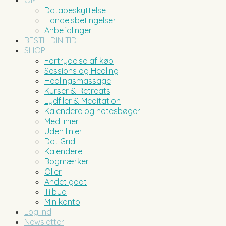
OM
Databeskyttelse
Handelsbetingelser
Anbefalinger
BESTIL DIN TID
SHOP
Fortrydelse af køb
Sessions og Healing
Healingsmassage
Kurser & Retreats
Lydfiler & Meditation
Kalendere og notesbøger
Med linier
Uden linier
Dot Grid
Kalendere
Bogmærker
Olier
Andet godt
Tilbud
Min konto
Log ind
Newsletter