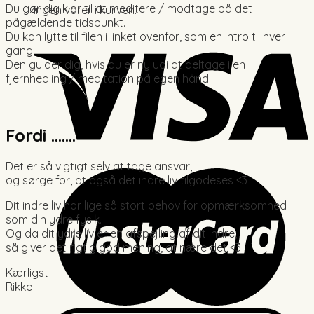
Du gør dig klar til at meditere / modtage på det
Ingen varer i kurven.
pågældende tidspunkt.
Du kan lytte til filen i linket ovenfor, som en intro til hver
gang.
Den guider dig, hvis du er ny udi at deltage i en
fjernhealing / meditation på egen hånd.
Fordi …….
Det er så vigtigt selv at tage ansvar,
og sørge for, at også det indre liv tilgodeses <3
Dit indre liv har lige så stort behov for opmærksomhed
som din ydre fysik.
Og da dit ydre liv er en afspejling af dit indre,
så giver det rigtig god mening, at nære det <3
Kærligst
Rikke