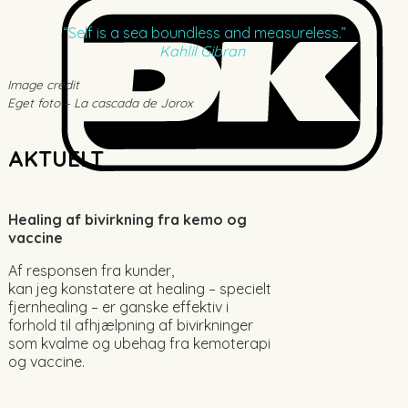
“Self is a sea boundless and measureless.”
Kahlil Gibran
Image credit
Eget foto – La cascada de Jorox
AKTUELT
Healing af bivirkning fra kemo og
vaccine
Af responsen fra kunder,
kan jeg konstatere at healing – specielt
fjernhealing – er ganske effektiv i
forhold til afhjælpning af bivirkninger
som kvalme og ubehag fra kemoterapi
og vaccine.