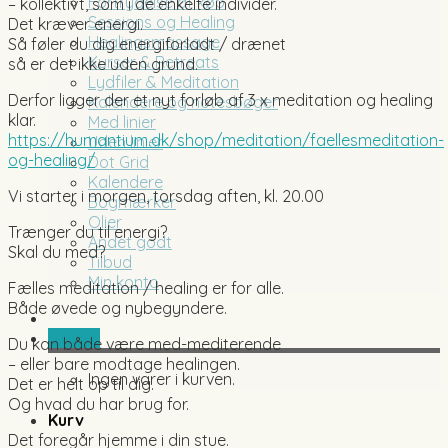
Fortrydelse af køb
– kollektivt, som i de enkelte individer.
Sessions og Healing
Det kræver energi.
Healingsmassage
Så føler du dig energiforladt / drænet
Kurser & Retreats
så er det ikke uden grund.
Lydfiler & Meditation
Derfor ligger der et nyt forløb af 3 x meditation og healing
Kalendere og notesbøger
klar.
Med linier
https://humantium.dk/shop/meditation/faellesmeditation-
Uden linier
og-healing/
Dot Grid
Kalendere
Vi starter i morgen, torsdag aften, kl. 20.00
Bogmærker
Olier
Trænger du til energi?
Andet godt
Skal du med?
Tilbud
Min konto
Fælles meditation / healing er for alle.
Både øvede og nybegyndere.
0,00
kr.
Du kan både være med-mediterende
– eller bare modtage healingen.
Ingen varer i kurven.
Det er helt op til dig.
Og hvad du har brug for.
Kurv
Det foregår hjemme i din stue.