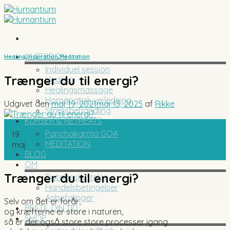
Skip
to
content
1:1 SESSION
Healing
,
Inspiration
,
Meditation
Individuel session
Trænger du til energi?
Healing
Healingsmassage
Homøpatisk vejledning
Udgivet den
maj 19, 2021
maj 13, 2025
af
Rikke
Stressbehandling
KURSER & RETREATS
Panchakarma GOA
19
MEDITATION
maj
BLOG
OM
Trænger du til energi?
Databeskyttelse
Handelsbetingelser
Anbefalinger
Selv om det er forår,
BESTIL DIN TID
og kræfterne er store i naturen,
SHOP
så er der også store store processer igang