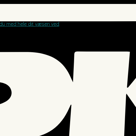
 du med hele dit væsen ved
.