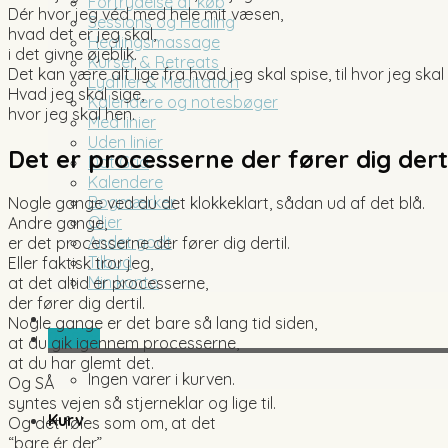
Fortrydelse af køb
Dér hvor jeg véd med hele mit væsen,
Sessions og Healing
hvad det er jeg skal,
Healingsmassage
i det givne øjeblik.
Kurser & Retreats
Det kan være alt lige fra hvad jeg skal spise, til hvor jeg skal
Lydfiler & Meditation
Hvad jeg skal sige,
Kalendere og notesbøger
hvor jeg skal hen.
Med linier
Uden linier
Det er processerne der fører dig dert
Dot Grid
Kalendere
Bogmærker
Nogle gange ved du det klokkeklart, sådan ud af det blå.
Olier
Andre gange,
Andet godt
er det processerne der fører dig dertil.
Tilbud
Eller faktisk tror jeg,
Min konto
at det altid er processerne,
der fører dig dertil.
Nogle gange er det bare så lang tid siden,
0,00
kr.
at du gik igennem processerne,
at du har glemt det.
Ingen varer i kurven.
Og SÅ
syntes vejen så stjerneklar og lige til.
Kurv
Og det føles som om, at det
“bare ér der”,