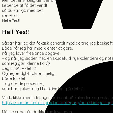
Men det er virkelig det værd!
Løbende at få det vendt,
så du kan gå med det,
der er dit
Helle Yes!!
Hell Yes!!
Sådan har jeg det faktisk generelt med de ting, jeg beskæft
Både når jeg har med klienter at gøre,
når jeg laver freelance opgave
– og når jeg sidder med en skudefuld nye kalendere og not
som jeg gør i denne tid 🙂
Jeg ELSKER det <3
Og jeg er dybt taknemmelig,
både for det
– og alle de processer,
som har hjulpet mig til at blive klar på det <3
Vil du kikke med i det nye sortiment på kalendere og notes
https://humantium.dk/product-category/notesboeger-og-
Måske er der én du ikke kan leve uden,