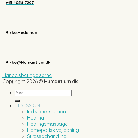
+45 4058 7207
Rikke.Hedeman
Rikke@Humantium.dk
Handelsbetingelserne
Copyright 2026 ©
Humantium.dk
Søg
efter:
1:1 SESSION
Individuel session
Healing
Healingsmassage
Homøpatisk vejledning
Stressbehandling