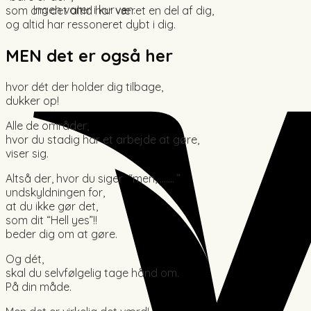
Ingen varer i kurven.
som om det altid har været en del af dig,
og altid har ressoneret dybt i dig.
MEN det er også her
hvor dét der holder dig tilbage,
dukker op!
Alle de områder,
hvor du stadig har et arbejde at gøre,
viser sig.
Altså der, hvor du siger “men, ……. ”
undskyldningen for,
at du ikke gør det,
som dit “Hell yes”!!
beder dig om at gøre.
Og dét,
skal du selvfølgelig tage hånd om.
På din måde.