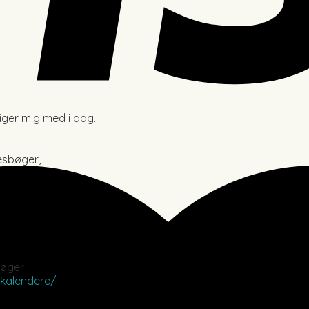
iger mig med i dag.
esbøger,
bøger
kalendere/