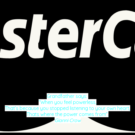
Grandfather says:
“When you feel powerless,
That’s because you stopped listening to your own heart,
Thats where the power comes from”.
Gianni Crow