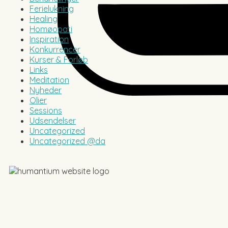
Ferielukning
Healing
Homøopati
Inspiration
Konkurrencer
Kurser & Forløb
Links
Meditation
Nyheder
Olier
Sessions
Udsendelser
Uncategorized
Uncategorized @da