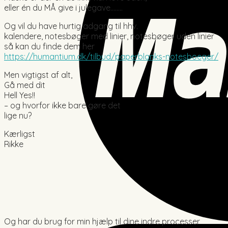
eller én du MÅ give i julegave……..
Og vil du have hurtig adgang til hhv.
kalendere, notesbøger med linier, notesbøger uden linier
så kan du finde dem her
https://humantium.dk/tilbud/paperblanks-notesboeger/
Men vigtigst af alt,
Gå med dit
Hell Yes!!
– og hvorfor ikke bare gøre det
lige nu?
Kærligst
Rikke
Og har du brug for min hjælp til dine indre processer