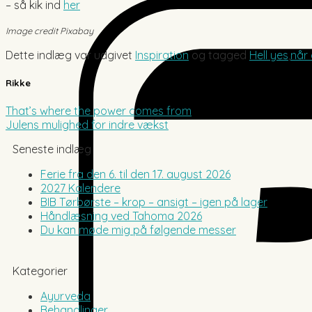
– så kik ind
her
Image credit Pixabay
Dette indlæg var udgivet
Inspiration
og tagged
Hell yes
,
når
Rikke
That’s where the power comes from
Julens mulighed for indre vækst
Seneste indlæg
Ferie fra den 6. til den 17. august 2026
2027 Kalendere
BIB Tørbørste – krop – ansigt – igen på lager
Håndlæsning ved Tahoma 2026
Du kan møde mig på følgende messer
Kategorier
Ayurveda
Behandlinger