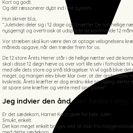
Kort og godt.
Og dét ræssonerer dybt ind i mit system.
Hun skriver bl,a,
“Juletiden deler sig i 12 dage og 12 nætter. De tolv hellige 
nysgerrigt og overtroisk at udspejde de kommende 12 måned
Vor stræben skal kun være den at optage velsignelsens kræft
måneds opgave, når den træder frem for os.
De 12 store Årets Herrer står i de hellige nætter ved de ko
skal i disse 12 døgn hæve os over vort lille selv i forholdet
med alle dets store og små tildragelser. Vi vil også blive de
meget, og mangen elev bliver klar over, at der anderledes m
livskreds. Årets kræfter er dog endnu ikke sa i gang; derfor
at spare sine kræfter og vente med sine planer.”
Jeg indvier den ånd, der fødes i mig, 
Er det sædekorn, Harriet Koch giver for hele Julen.
Smukt, enkelt.
Det kan meget enkelt bruges ved, at man fra morgenstund
med dette sædekorn