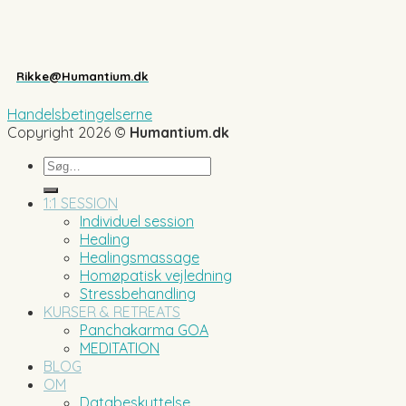
Rikke@Humantium.dk
Handelsbetingelserne
Copyright 2026 ©
Humantium.dk
Søg
efter:
1:1 SESSION
Individuel session
Healing
Healingsmassage
Homøpatisk vejledning
Stressbehandling
KURSER & RETREATS
Panchakarma GOA
MEDITATION
BLOG
OM
Databeskyttelse