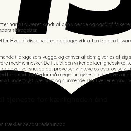
nætter har altid været kendt af den vidende og også af folkene
ers tildragelser.
er. Hver af disse nætter modtager vi kraften fra den tilsvar
mmende tildragelsers vugge, og enhver af dem giver os af sig s
 til vore medmennesker. De i Juletiden virkende kærlighedskræf
ts opgaver voksne, og det prøvelser vil hæve os over os selv. 
ed ham end før. Derfor må meget nu gøres om og laves andersle
 er alt undertrykt, dæmpet og slumrende. Det træder endnu ing
til tjeneste for kærligheden ånd
en trækker bevidstheden indad