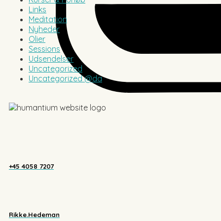
Links
Meditation
Nyheder
Olier
Sessions
Udsendelser
Uncategorized
Uncategorized @da
+45 4058 7207
Rikke.Hedeman