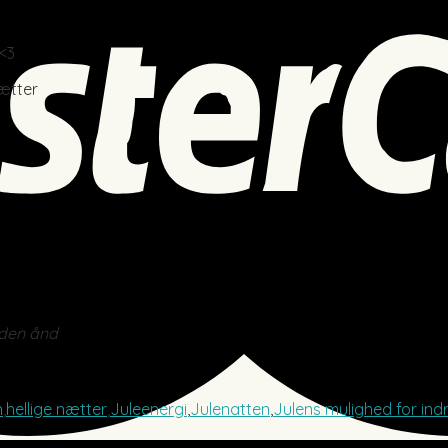
 <3
nætter
heden ånd
h
,
hellige nætter
,
Juleenergi
,
Julenatten
,
Julens mulighed for ind