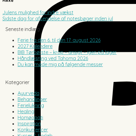
Rikke
Julens mulighed for indre vækst
Sidste dag for afsendelse af notesbøger inden jul
Seneste indlæg
Ferie fra den 6. til den 17. august 2026
2027 Kalendere
BIB Tørbørste – krop – ansigt – igen på lager
Håndlæsning ved Tahoma 2026
Du kan møde mig på følgende messer
Kategorier
Ayurveda
Behandlinger
Ferielukning
Healing
Homøopati
Inspiration
Konkurrencer
Kurser & Forløb