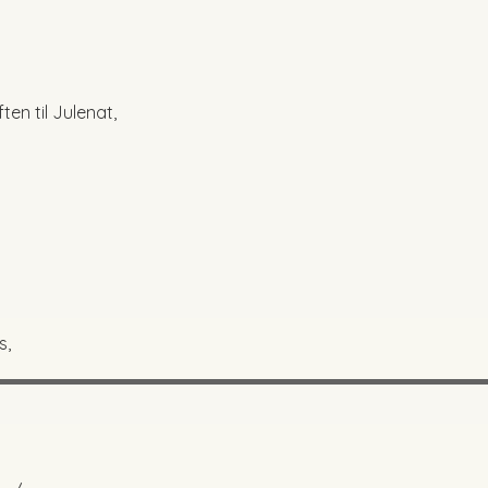
ten til Julenat,
s,