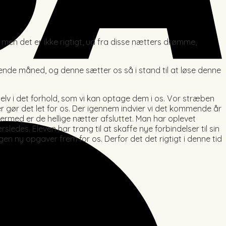
; men det er ikke rigtigt, ud fra disse nætters drømme,
ende måned, og denne sætter os så i stand til at løse denne
elv i det forhold, som vi kan optage dem i os. Vor stræben
ter gør det let for os. Der igennem indvier vi det kommende år
Dermed er de hellige nætter afsluttet. Man har oplevet
des. Eleven har trang til at skaffe nye forbindelser til sin
en ny opgaver frem for os. Derfor det det rigtigt i denne tid