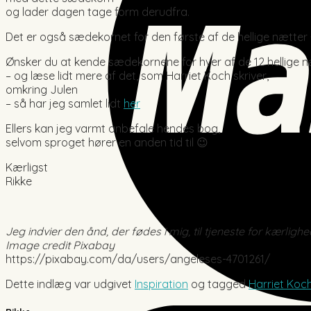
og lader dagen tage form derudfra.
Det er også sædekornet for den første af de hellige nætter
Ønsker du at kende sædekornene for hver af de 12 hellige 
– og læse lidt mere af det, som Harriet Koch skriver,
omkring Julen
– så har jeg samlet lidt
her
Ellers kan jeg varmt anbefale hendes bog,
selvom sproget hører en anden tid til 😉
Kærligst
Rikke
Jeg indvier den ånd, der fødes i mig, til tjeneste for kærlig
Image credit Pixabay
https://pixabay.com/da/users/angeleses-4701261/
Dette indlæg var udgivet
Inspiration
og tagged
Harriet Koc