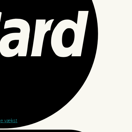
re vækst
.