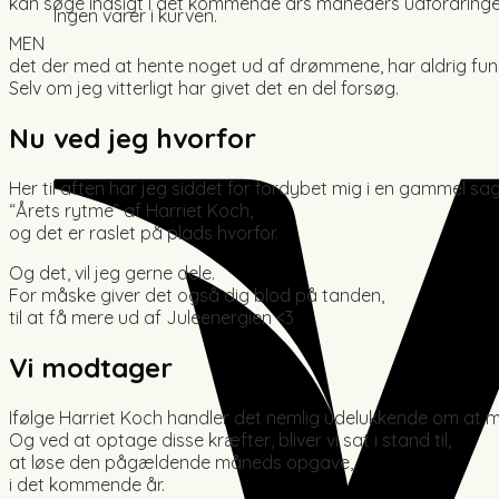
kan søge indsigt i det kommende års måneders udfordringe
Ingen varer i kurven.
MEN
det der med at hente noget ud af drømmene, har aldrig fung
Selv om jeg vitterligt har givet det en del forsøg.
Nu ved jeg hvorfor
Her til aften har jeg siddet for fordybet mig i en gammel sag
“Årets rytme” af Harriet Koch,
og det er raslet på plads hvorfor.
Og det, vil jeg gerne dele.
For måske giver det også dig blod på tanden,
til at få mere ud af Juleenergien <3
Vi modtager
Ifølge Harriet Koch handler det nemlig udelukkende om at 
Og ved at optage disse kræfter, bliver vi sat i stand til,
at løse den pågældende måneds opgave,
i det kommende år.