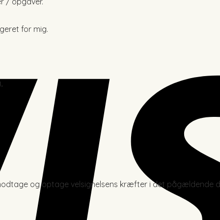
r / opgaver.
eret for mig.
,
modtage og optage velsignelsens kræfter i det pågældende d