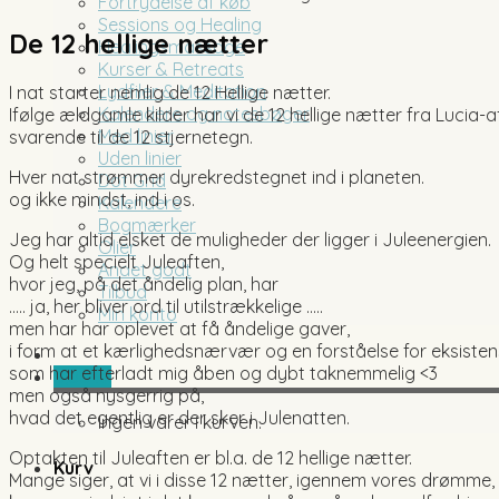
Fortrydelse af køb
Sessions og Healing
De 12 hellige nætter
Healingsmassage
Kurser & Retreats
Lydfiler & Meditation
I nat starter nemlig de 12 Hellige nætter.
Kalendere og notesbøger
Ifølge ældgamle kilder har vi de 12 hellige nætter fra Lucia-af
Med linier
svarende til de 12 stjernetegn.
Uden linier
Hver nat strømmer dyrekredstegnet ind i planeten.
Dot Grid
og ikke mindst, ind i os.
Kalendere
Bogmærker
Jeg har altid elsket de muligheder der ligger i Juleenergien.
Olier
Og helt specielt Juleaften,
Andet godt
hvor jeg, på det åndelig plan, har
Tilbud
….. ja, her bliver ord til utilstrækkelige …..
Min konto
men har har oplevet at få åndelige gaver,
i form at et kærlighedsnærvær og en forståelse for eksisten
som har efterladt mig åben og dybt taknemmelig <3
0,00
kr.
men også nysgerrig på,
hvad det egentlig er der sker i Julenatten.
Ingen varer i kurven.
Optakten til Juleaften er bl.a. de 12 hellige nætter.
Kurv
Mange siger, at vi i disse 12 nætter, igennem vores drømme,