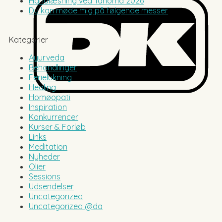
Håndlæsning ved Tahoma 2026
Du kan møde mig på følgende messer
Kategorier
Ayurveda
Behandlinger
Ferielukning
Healing
Homøopati
Inspiration
Konkurrencer
Kurser & Forløb
Links
Meditation
Nyheder
Olier
Sessions
Udsendelser
Uncategorized
Uncategorized @da