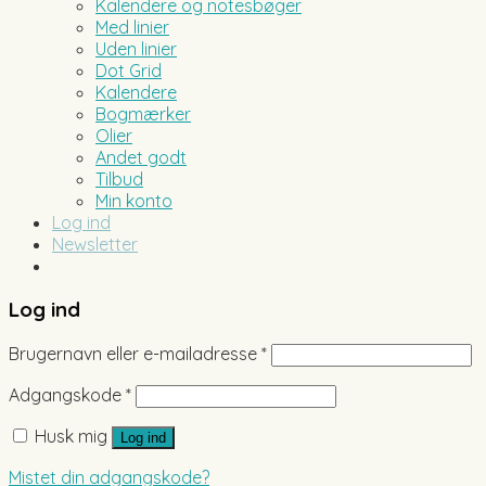
Kalendere og notesbøger
Med linier
Uden linier
Dot Grid
Kalendere
Bogmærker
Olier
Andet godt
Tilbud
Min konto
Log ind
Newsletter
Log ind
Brugernavn eller e-mailadresse
*
Adgangskode
*
Husk mig
Log ind
Mistet din adgangskode?