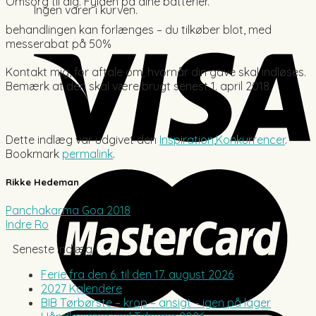
Omsorg til dig. Fylden på dine batterier.
Ingen varer i kurven.
.
behandlingen kan forlænges – du tilkøber blot, med
messerabat på 50%
.
Kontakt mig, for aftale om, hvornår din gave skal indløses.
Bemærk at den skal være brugt senest 1. april 2018.
.
.
Dette indlæg var udgivet den
Inspiration
,
Konkurrencer
.
Bookmark
permalink
.
Rikke Hedeman
Panchakarma Goa 2018
Indre Ro
Seneste indlæg
Ferie fra den 6. til den 17. august 2026
2027 Kalendere
BIB Tørbørste – krop – ansigt – igen på lager