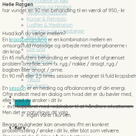
Fortrydelse af køb
Helle Ratgen
Sessions og Healing
har vundet en 90 min behandling til en værdi af 950,- kr
Healingsmassage
Kurser & Retreats
.
Lydfiler & Meditation
.
Kalendere og notesbøger
Hvad kan du vælge imellem?
Med linier
En
kropsbehandling
er en kombination mellem en
Uden linier
omsorgsfuld massage og arbejde med energibanerne i
Dot Grid
din krop.
Kalendere
En 45 minutters behandling er velegnet til et afgrænset
Bogmærker
problem område, som fx. ryg / nakke / ansigt, ryg /
Olier
bagben eller ansigt / arme.
Andet godt
En 90 min eller 2,5 times session er velegnet til fuld kropsbe
Tilbud
.
Min konto
En
session
er en healing og afbalancering af din energi.
Ofte indledt med en dialog om hvad det er du bøvler med,
eller hvad du ønsker i dit liv
0,00
kr.
– evt. suppleret med redskaber til at håndtere situationen.
Men det er naturligvis dit valg.
Ingen varer i kurven.
.
Begge muligheder kan anvendes ifht en konkret
Kurv
problemstilling / ønske i dit liv, eller blot som velvære.