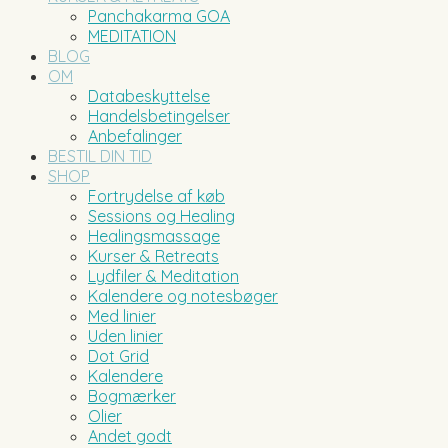
Panchakarma GOA
MEDITATION
BLOG
OM
Databeskyttelse
Handelsbetingelser
Anbefalinger
BESTIL DIN TID
SHOP
Fortrydelse af køb
Sessions og Healing
Healingsmassage
Kurser & Retreats
Lydfiler & Meditation
Kalendere og notesbøger
Med linier
Uden linier
Dot Grid
Kalendere
Bogmærker
Olier
Andet godt