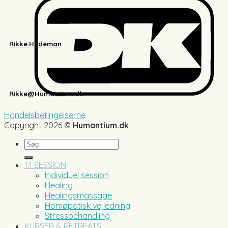
Rikke.Hedeman
Rikke@Humantium.dk
Handelsbetingelserne
Copyright 2026 ©
Humantium.dk
Søg
efter:
1:1 SESSION
Individuel session
Healing
Healingsmassage
Homøpatisk vejledning
Stressbehandling
KURSER & RETREATS