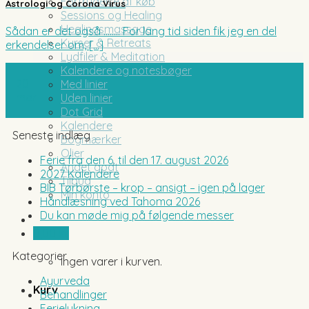
Fortrydelse af køb
Astrologi og Corona Virus
Sessions og Healing
Healingsmassage
Sådan er det også …….. For lang tid siden fik jeg en del
Kurser & Retreats
erkendelser om, [...]
Lydfiler & Meditation
Kalendere og notesbøger
20
Med linier
mar
Uden linier
Dot Grid
Kalendere
Seneste indlæg
Bogmærker
Olier
Ferie fra den 6. til den 17. august 2026
Andet godt
2027 Kalendere
Tilbud
BIB Tørbørste – krop – ansigt – igen på lager
Min konto
Håndlæsning ved Tahoma 2026
Du kan møde mig på følgende messer
0,00
kr.
Kategorier
Ingen varer i kurven.
Ayurveda
Kurv
Behandlinger
Ferielukning