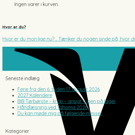
Ingen varer i kurven.
Hvor er du?
Hvor er du mon lige nu? .. Tænker du nogen sinde på, hvor du 
13
nov
Seneste indlæg
Ferie fra den 6. til den 17. august 2026
2027 Kalendere
BIB Tørbørste – krop – ansigt – igen på lager
Håndlæsning ved Tahoma 2026
Du kan møde mig på følgende messer
Kategorier