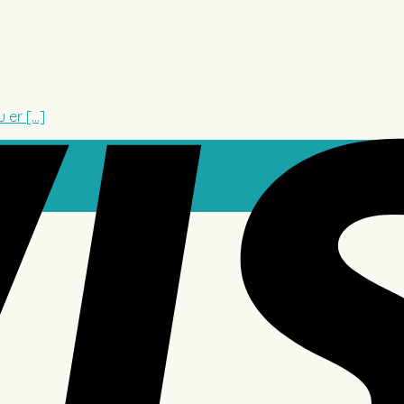
er [...]