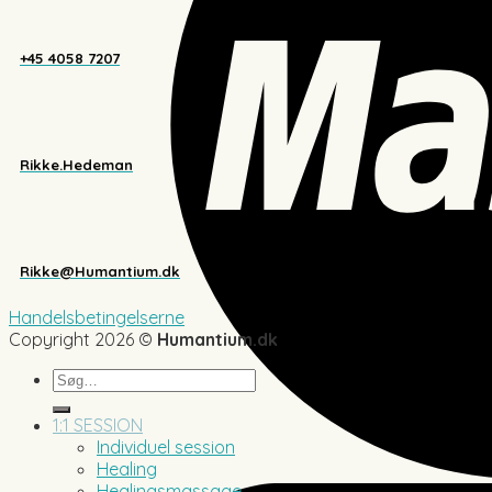
+45 4058 7207
Rikke.Hedeman
Rikke@Humantium.dk
Handelsbetingelserne
Copyright 2026 ©
Humantium.dk
Søg
efter:
1:1 SESSION
Individuel session
Healing
Healingsmassage