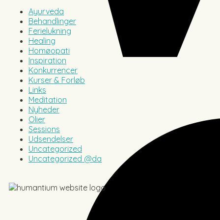
Ayurveda
Behandlinger
Ferielukning
Healing
Homøopati
Inspiration
Konkurrencer
Kurser & Forløb
Links
Meditation
Nyheder
Olier
Sessions
Udsendelser
Uncategorized
Uncategorized @da