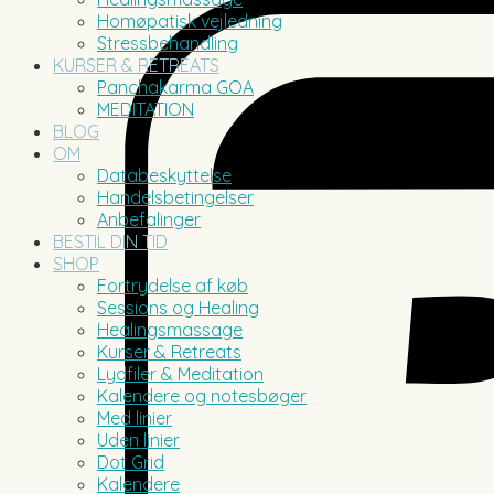
Homøpatisk vejledning
Stressbehandling
KURSER & RETREATS
Panchakarma GOA
MEDITATION
BLOG
OM
Databeskyttelse
Handelsbetingelser
Anbefalinger
BESTIL DIN TID
SHOP
Fortrydelse af køb
Sessions og Healing
Healingsmassage
Kurser & Retreats
Lydfiler & Meditation
Kalendere og notesbøger
Med linier
Uden linier
Dot Grid
Kalendere