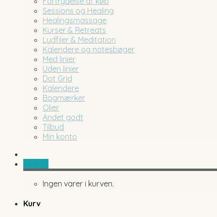
Fortrydelse af køb
Sessions og Healing
Healingsmassage
Kurser & Retreats
Lydfiler & Meditation
Kalendere og notesbøger
Med linier
Uden linier
Dot Grid
Kalendere
Bogmærker
Olier
Andet godt
Tilbud
Min konto
0,00
kr.
Ingen varer i kurven.
Kurv