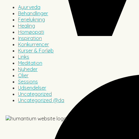
Ayurveda
Behandlinger
Ferielukning
Healing
Homøopati
Inspiration
Konkurrencer
Kurser & Forløb
Links
Meditation
Nyheder
Olier
Sessions
Udsendelser
Uncategorized
Uncategorized @da