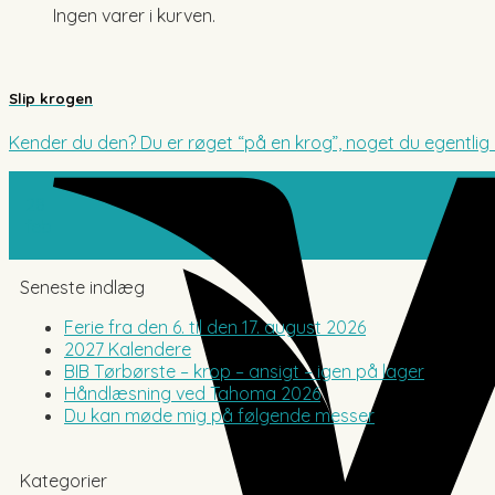
Ingen varer i kurven.
Slip krogen
Kender du den? Du er røget “på en krog”, noget du egentlig ik
28
feb
Seneste indlæg
Ferie fra den 6. til den 17. august 2026
2027 Kalendere
BIB Tørbørste – krop – ansigt – igen på lager
Håndlæsning ved Tahoma 2026
Du kan møde mig på følgende messer
Kategorier