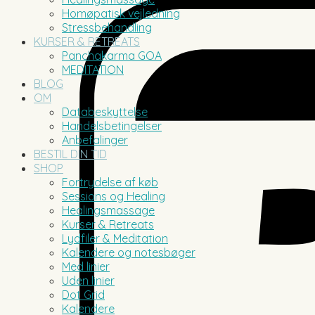
Homøpatisk vejledning
Stressbehandling
KURSER & RETREATS
Panchakarma GOA
MEDITATION
BLOG
OM
Databeskyttelse
Handelsbetingelser
Anbefalinger
BESTIL DIN TID
SHOP
Fortrydelse af køb
Sessions og Healing
Healingsmassage
Kurser & Retreats
Lydfiler & Meditation
Kalendere og notesbøger
Med linier
Uden linier
Dot Grid
Kalendere