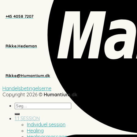
+45 4058 7207
Rikke.Hedeman
Rikke@Humantium.dk
Handelsbetingelserne
Copyright 2026 ©
Humantium.dk
Søg
efter:
1:1 SESSION
Individuel session
Healing
Healingsmassage