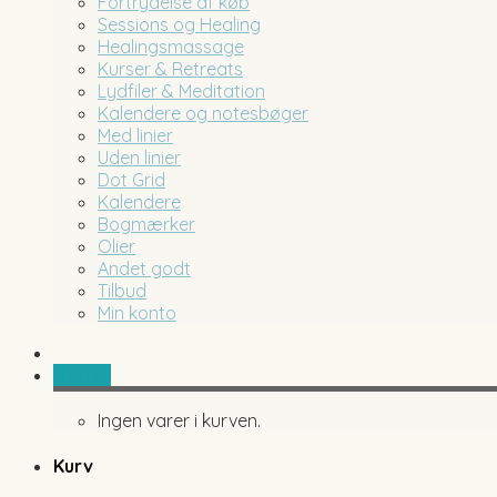
Fortrydelse af køb
Sessions og Healing
Healingsmassage
Kurser & Retreats
Lydfiler & Meditation
Kalendere og notesbøger
Med linier
Uden linier
Dot Grid
Kalendere
Bogmærker
Olier
Andet godt
Tilbud
Min konto
0,00
kr.
Ingen varer i kurven.
Kurv