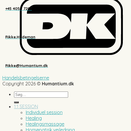
+45 4058 7207
Rikke.Hedeman
Rikke@Humantium.dk
Handelsbetingelserne
Copyright 2026 ©
Humantium.dk
Søg
efter:
1:1 SESSION
Individuel session
Healing
Healingsmassage
Homøpatisk vejledning