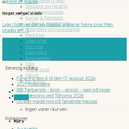
Fortrydelse af køb
Sessions og Healing
Healingsmassage
Noget vælger vi selv
Kurser & Retreats
Lydfiler & Meditation
Lige i tiden er der en masse, vi ikke er herre over. Men
Kalendere og notesbøger
stadig er [...]
Med linier
Uden linier
16
Dot Grid
mar
Kalendere
Bogmærker
Olier
Seneste indlæg
Andet godt
Tilbud
Ferie fra den 6. til den 17. august 2026
Min konto
2027 Kalendere
BIB Tørbørste – krop – ansigt – igen på lager
Håndlæsning ved Tahoma 2026
0,00
kr.
Du kan møde mig på følgende messer
Ingen varer i kurven.
Kategorier
Kurv
Ayurveda