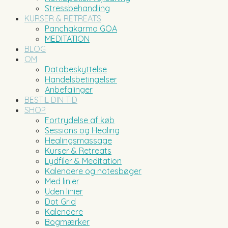
Stressbehandling
KURSER & RETREATS
Panchakarma GOA
MEDITATION
BLOG
OM
Databeskyttelse
Handelsbetingelser
Anbefalinger
BESTIL DIN TID
SHOP
Fortrydelse af køb
Sessions og Healing
Healingsmassage
Kurser & Retreats
Lydfiler & Meditation
Kalendere og notesbøger
Med linier
Uden linier
Dot Grid
Kalendere
Bogmærker