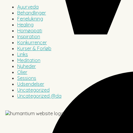
Ayurveda
Behandlinger
Ferielukning
Healing
Homøopati
Inspiration
Konkurrencer
Kurser & Forløb
Links
Meditation
Nyheder
Olier
Sessions
Udsendelser
Uncategorized
Uncategorized @da