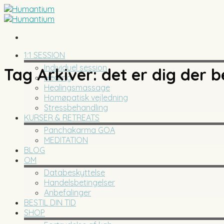
Skip
to
content
1:1 SESSION
Individuel session
Tag Arkiver:
det er dig der
Healing
Healingsmassage
Homøpatisk vejledning
Stressbehandling
KURSER & RETREATS
Panchakarma GOA
MEDITATION
BLOG
OM
Databeskyttelse
Handelsbetingelser
Anbefalinger
BESTIL DIN TID
SHOP