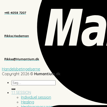
+45 4058 7207
Rikke.Hedeman
Rikke@Humantium.dk
Handelsbetingelserne
Copyright 2026 ©
Humantium.dk
Søg
efter:
1:1 SESSION
Individuel session
Healing
Healingsmassage