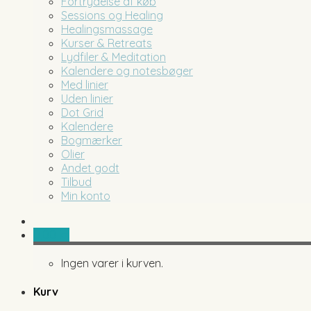
Fortrydelse af køb
Sessions og Healing
Healingsmassage
Kurser & Retreats
Lydfiler & Meditation
Kalendere og notesbøger
Med linier
Uden linier
Dot Grid
Kalendere
Bogmærker
Olier
Andet godt
Tilbud
Min konto
0,00
kr.
Ingen varer i kurven.
Kurv