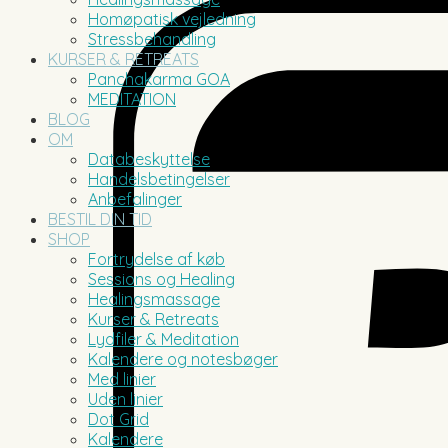
Homøpatisk vejledning
Stressbehandling
KURSER & RETREATS
Panchakarma GOA
MEDITATION
BLOG
OM
Databeskyttelse
Handelsbetingelser
Anbefalinger
BESTIL DIN TID
SHOP
Fortrydelse af køb
Sessions og Healing
Healingsmassage
Kurser & Retreats
Lydfiler & Meditation
Kalendere og notesbøger
Med linier
Uden linier
Dot Grid
Kalendere