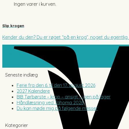
Ingen varer i kurven.
Slip krogen
Kender du den? Du er røget “på en krog”, noget du egentlig ik
28
feb
Seneste indlæg
Ferie fra den 6. til den 17. august 2026
2027 Kalendere
BIB Tørbørste – krop – ansigt – igen på lager
Håndlæsning ved Tahoma 2026
Du kan møde mig på følgende messer
Kategorier