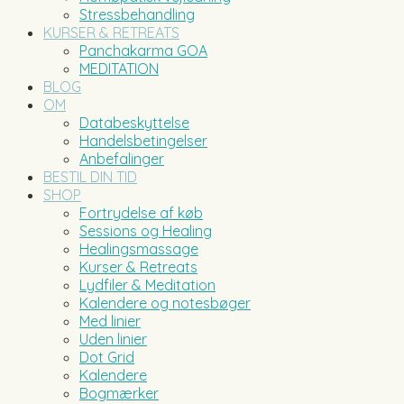
Stressbehandling
KURSER & RETREATS
Panchakarma GOA
MEDITATION
BLOG
OM
Databeskyttelse
Handelsbetingelser
Anbefalinger
BESTIL DIN TID
SHOP
Fortrydelse af køb
Sessions og Healing
Healingsmassage
Kurser & Retreats
Lydfiler & Meditation
Kalendere og notesbøger
Med linier
Uden linier
Dot Grid
Kalendere
Bogmærker