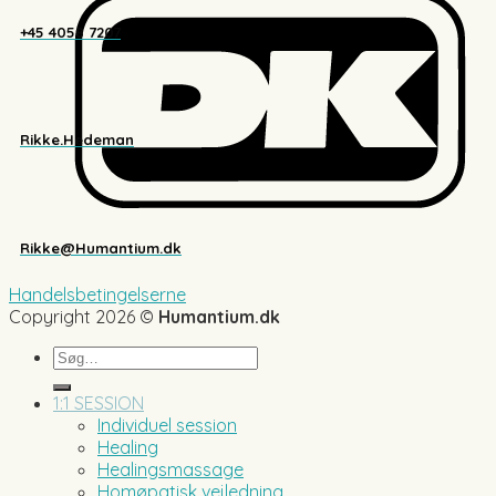
+45 4058 7207
Rikke.Hedeman
Rikke@Humantium.dk
Handelsbetingelserne
Copyright 2026 ©
Humantium.dk
Søg
efter:
1:1 SESSION
Individuel session
Healing
Healingsmassage
Homøpatisk vejledning