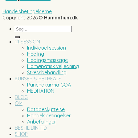
Handelsbetingelserne
Copyright 2026 ©
Humantium.dk
Søg
efter:
1:1 SESSION
Individuel session
Healing
Healingsmassage
Homøpatisk vejledning
Stressbehandling
KURSER & RETREATS
Panchakarma GOA
MEDITATION
BLOG
OM
Databeskyttelse
Handelsbetingelser
Anbefalinger
BESTIL DIN TID
SHOP