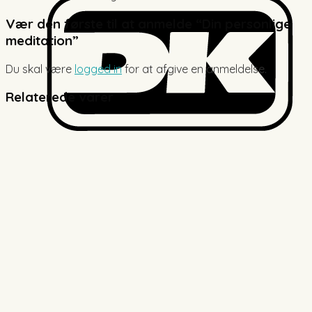
Vær den første til at anmelde “Din personlige
meditation”
Du skal være
logged in
for at afgive en anmeldelse.
Relaterede varer