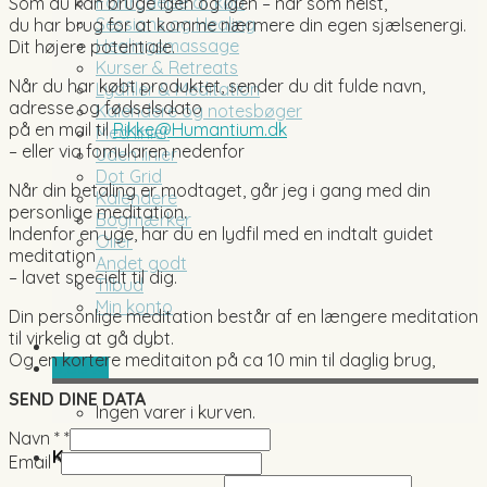
Fortrydelse af køb
Som du kan bruge igen og igen – når som helst,
Sessions og Healing
du har brug for at komme nærmere din egen sjælsenergi.
Healingsmassage
Dit højere potentiale.
Kurser & Retreats
Når du har købt produktet, sender du dit fulde navn,
Lydfiler & Meditation
adresse og fødselsdato
Kalendere og notesbøger
på en mail til
Rikke@Humantium.dk
Med linier
– eller via fomularen nedenfor
Uden linier
Dot Grid
Når din betaling er modtaget, går jeg i gang med din
Kalendere
personlige meditation.
Bogmærker
Indenfor en uge, har du en lydfil med en indtalt guidet
Olier
meditation
Andet godt
– lavet specielt til dig.
Tilbud
Min konto
Din personlige meditation består af en længere meditation
til virkelig at gå dybt.
Og en kortere meditaiton på ca 10 min til daglig brug,
0,00
kr.
SEND DINE DATA
Ingen varer i kurven.
Navn *
*
Kurv
Email
*