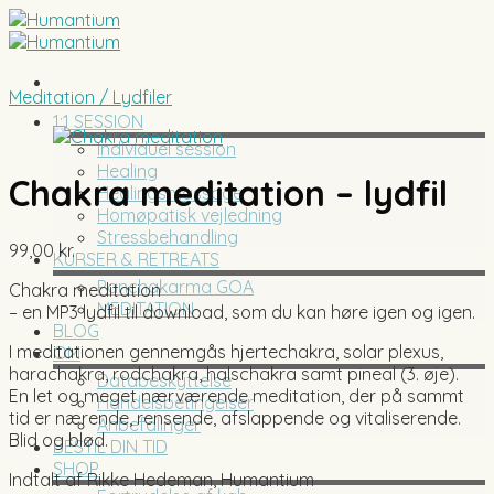
Skip
to
content
Meditation / Lydfiler
1:1 SESSION
Individuel session
Healing
Chakra meditation – lydfil
Healingsmassage
Homøpatisk vejledning
Stressbehandling
99,00
kr.
KURSER & RETREATS
Panchakarma GOA
Chakra meditation
MEDITATION
– en MP3 lydfil til download, som du kan høre igen og igen.
BLOG
I meditationen gennemgås hjertechakra, solar plexus,
OM
harachakra, rodchakra, halschakra samt pineal (3. øje).
Databeskyttelse
En let og meget nærværende meditation, der på sammt
Handelsbetingelser
tid er nærende, rensende, afslappende og vitaliserende.
Anbefalinger
Blid og blød.
BESTIL DIN TID
SHOP
Indtalt af Rikke Hedeman, Humantium