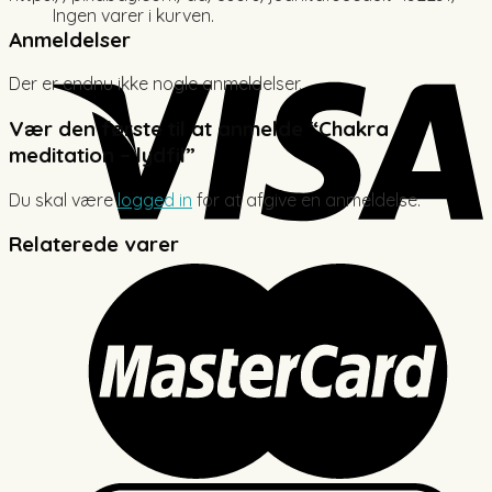
Ingen varer i kurven.
Anmeldelser
Der er endnu ikke nogle anmeldelser.
Vær den første til at anmelde “Chakra
meditation – lydfil”
Du skal være
logged in
for at afgive en anmeldelse.
Relaterede varer