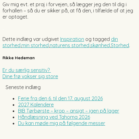
Giv mig evt. et praj i forvejen, så lægger jeg den til dig i
forhallen – så du er sikker på, at få den, i tilfælde af at jeg
er optaget.
..
Dette indlæg var udgivet
Inspiration
og tagged
din
storhed
,
min storhed
,
naturens storhed
,
skønhed
,
Storhed
.
Rikke Hedeman
Er du særlig sensitiv?
Dine frø vokser sig store
Seneste indlæg
Ferie fra den 6. til den 17. august 2026
2027 Kalendere
BIB Tørbørste – krop – ansigt – igen på lager
Håndlæsning ved Tahoma 2026
Du kan møde mig på følgende messer