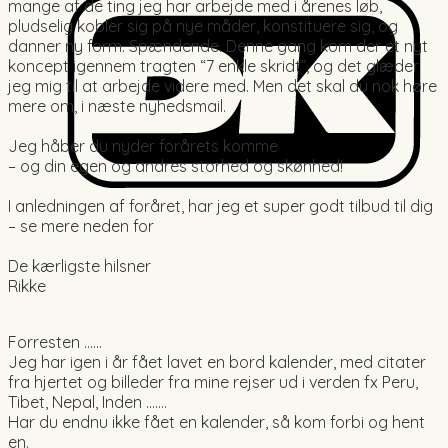
mange af de ting jeg har arbejde med i årenes løb,
pludselig kobler sig på nye måder, konstituere sig, og
danner ny form. Spændende. Denne gang kom der et nyt
koncept igennem tragten “7 enkle skridt”, og det glæder
jeg mig til at arbejde videre med. Men det skal du nok høre
mere om, i næste nyhedsmail.
..
Jeg håber du nyder forårets komme
– og din egen og andres storhed og skønhed!
..
I anledningen af foråret, har jeg et super godt tilbud til dig
– se mere neden for
..
De kærligste hilsner
Rikke
..
Forresten ……
Jeg har igen i år fået lavet en bord kalender, med citater
fra hjertet og billeder fra mine rejser ud i verden fx Peru,
Tibet, Nepal, Inden …….
Har du endnu ikke fået en kalender, så kom forbi og hent
en.