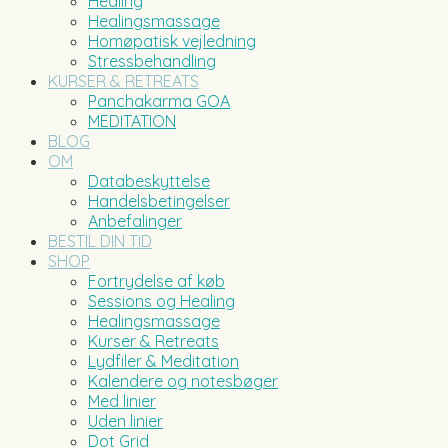
Healing
Healingsmassage
Homøpatisk vejledning
Stressbehandling
KURSER & RETREATS
Panchakarma GOA
MEDITATION
BLOG
OM
Databeskyttelse
Handelsbetingelser
Anbefalinger
BESTIL DIN TID
SHOP
Fortrydelse af køb
Sessions og Healing
Healingsmassage
Kurser & Retreats
Lydfiler & Meditation
Kalendere og notesbøger
Med linier
Uden linier
Dot Grid