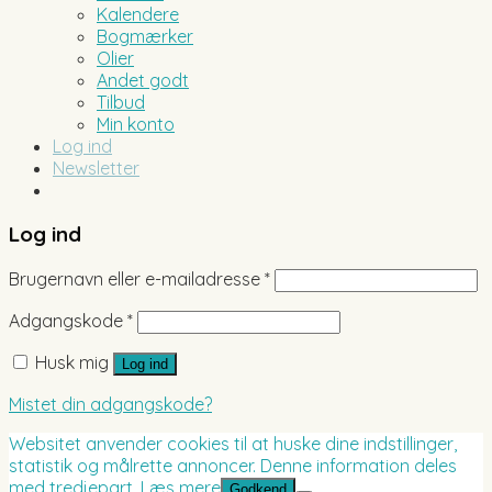
Kalendere
Bogmærker
Olier
Andet godt
Tilbud
Min konto
Log ind
Newsletter
Log ind
Brugernavn eller e-mailadresse
*
Adgangskode
*
Husk mig
Log ind
Mistet din adgangskode?
Websitet anvender cookies til at huske dine indstillinger,
statistik og målrette annoncer. Denne information deles
med tredjepart.
Læs mere
Godkend