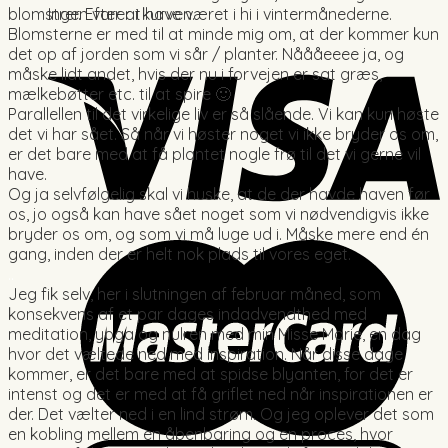
Ingen varer i kurven.
blomstrer. Efter at have været i hi i vintermånederne.
Blomsterne er med til at minde mig om, at der kommer kun
det op af jorden som vi sår / planter. Nåååeeee ja, og
måske lidt andet, hvis der nu i forvejen er sat græs,
mælkebøtter etc. til at spire 🙂
Parallellen til det virkelige liv er så slående. Vi kan kun høste
det vi har sået. Så når vi høster noget vi ikke bryder os om,
er det bare med at få plantet nogle frø til det vi gerne vil
have.
Og ja selvfølgelig skal vi huske, at de der havde haven før
os, jo også kan have sået noget som vi nødvendigvis ikke
bryder os om, og som vi må luge ud i. Måske mere end én
gang, inden der er helt nok plads til vores eget.
..
Jeg fik selv, her i slutningen af februar måned, som
konsekvens af et par dages indadvendthed med
meditation, yoga og nulren med min Misse Marie, en dag
hvor det væltede ned med inspiration. Når disse dage
kommer, er det bare med at spidse blyanten, for det er
intenst og det er med at få griflet ned når inspirationen er
der. Det vælter ned i en lind strøm. Og jeg oplever det som
en kobling mellem en åbenbaring og en proces, hvor