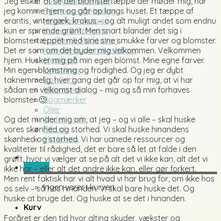
Jeg elsker at se det blomstertæppe der møder mig, når
Fortrydelse af køb
jeg komme hjem og går op langs huset. Et tæppe af
Sessions og Healing
erantis, vintergæk, krokus – og alt muligt andet som endnu
Healingsmassage
kun er spirende grønt. Men snart blander det sig i
Kurser & Retreats
blomstertæppet med sine sine smukke farver og blomster.
Lydfiler & Meditation
Det er som om det byder mig velkommen. Velkommen
Kalendere og notesbøger
hjem. Husker mig på min egen blomst. Mine egne farver.
Med linier
Min egen blomstring og frodighed. Og jeg er dybt
Uden linier
taknemmelig, hver gang det går op for mig, at vi har
Dot Grid
sådan en velkomst dialog – mig og så min forhaves
Kalendere
blomster 🙂
Bogmærker
..
Olier
Og det minder mig om, at jeg – og vi alle – skal huske
Andet godt
vores skønhed og storhed. Vi skal huske hinandens
Tilbud
skønhed og storhed. Vi har uanede ressourcer og
Min konto
kvaliteter til rådighed, det er bare så let at falde i den
grøft, hvor vi vælger at se på alt det vi ikke kan, alt det vi
0,00
kr.
ikke har – eller alt det andre ikke kan, eller gør forkert.
Men rent faktisk har vi alt hvad vi har brug for, om ikke hos
Ingen varer i kurven.
os selv – så hos hinanden. Vi skal bare huske det. Og
huske at bruge det. Og huske at se det i hinanden.
Kurv
..
Foråret er den tid hvor alting skyder, vækster og