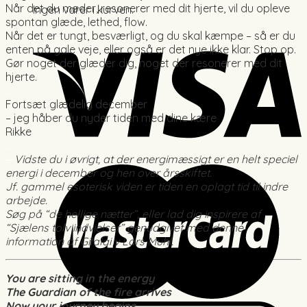
Når det du møder, resonerer med dit hjerte, vil du opleve
Ingen varer i kurven.
spontan glæde, lethed, flow.
Når det er tungt, besværligt, og du skal kæmpe – så er du
enten på gale veje, eller også er det nye ikke klar. Stop op.
Gør noget der glæder dig, noget der resonerer med dit
hjerte.
..
Fortsæt glædelig december
– jeg håber du nyder tiden med dine kære
Rikke
..
—
Vidste du i øvrigt, at der energimæssigt er en helt speciel
energi i december og hen over årsskiftet.
Jf. gammel esoterisk viden er tiden en oplagt tid til indre
arbejde.
Søg på “de hellige nætter”, eller lad dig inspirere af
“Sjælens tolv indvielser” genudgivet med denne
information af Gilalai v Lars Muhl.
You are sitting in the energy
The Guardian of the fire arrives
Now your journey begins