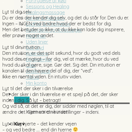
Fortrydelse af køb
..
Sessions og Healing
Lyt til dig selv.
Healingsmassage
Du er den der kender dig selv, og det du står for. Den du er.
Kurser & Retreats
Ingen – INGEN ved bedre hvad der er bedst for dig.
Lydfiler & Meditation
Men det betyder jo ikke, at du ikke kan lade dig inspirere,
Kalendere og notesbøger
eller prøve noget andet.
Med linier
..
Uden linier
Lyt til din intuition.
Dot Grid
Den intuition, er det split sekund, hvor du godt ved dels
Kalendere
hvad der er rigtigt – for dig, vel at mærke, hvor du ved
Bogmærker
hvad du skal gøre, sige. Gør det. Sig det. Din intuition er
Olier
kanalen til den højere del af dig, der “ved”.
Andet godt
Ikke en mental viden. En intuitiv viden.
Tilbud
..
Min konto
Lyt til det der sker i din tilværelse
Det der sker i din tilværelse er et spejl på det, der sker
0,00
kr.
inden i dig. Så lyt – betragt!
Og vid så, at det er dig, der sidder med nøglen, til at
Ingen varer i kurven.
ændre det. Gennem dine indstillinger – indeni.
..
Lyt til dig hjerte – det kender vejen
Kurv
– og ved bedre …. end din hjerne