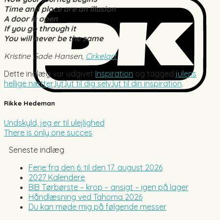
Time and place are an illusion
A door is open
If you go through it
You will never be the same
Kristine Gade Hansen,
Cirkelart
Dette indlæg var udgivet
Inspiration
og tagged
julens
hellige nætter
,
lyt
,
lyt til dig selv
,
lyt til din inspiration
.
Rikke Hedeman
Undskyld, jeg er til ulejlighed
There is only one succes
Seneste indlæg
Ferie fra den 6. til den 17. august 2026
2027 Kalendere
BIB Tørbørste – krop – ansigt – igen på lager
Håndlæsning ved Tahoma 2026
Du kan møde mig på følgende messer