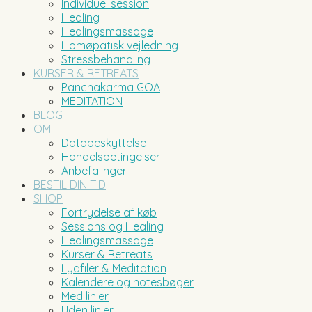
Individuel session
Healing
Healingsmassage
Homøpatisk vejledning
Stressbehandling
KURSER & RETREATS
Panchakarma GOA
MEDITATION
BLOG
OM
Databeskyttelse
Handelsbetingelser
Anbefalinger
BESTIL DIN TID
SHOP
Fortrydelse af køb
Sessions og Healing
Healingsmassage
Kurser & Retreats
Lydfiler & Meditation
Kalendere og notesbøger
Med linier
Uden linier