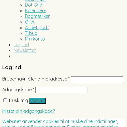
Dot Grid
Kalendere
Bogmærker
Olier
Andet godt
Tilbud
Min konto
Log ind
Newsletter
Log ind
Brugernavn eller e-mailadresse
*
Adgangskode
*
Husk mig
Log ind
Mistet din adgangskode?
Websitet anvender cookies til at huske dine indstillinger,
statistik og målrette annoncer. Denne information deles