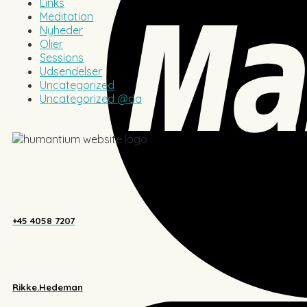
Links
Meditation
Nyheder
Olier
Sessions
Udsendelser
Uncategorized
Uncategorized @da
+45 4058 7207
Rikke.Hedeman