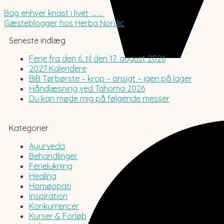
Bag enhver knast i livet ……..
Gæsteblogger hos Herba Nordic
Seneste indlæg
Ferie fra den 6. til den 17. august 2026
2027 Kalendere
BIB Tørbørste – krop – ansigt – igen på lager
Håndlæsning ved Tahoma 2026
Du kan møde mig på følgende messer
Kategorier
Ayurveda
Behandlinger
Ferielukning
Healing
Homøopati
Inspiration
Konkurrencer
Kurser & Forløb