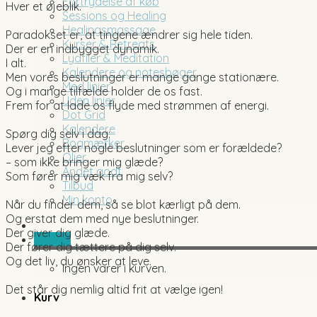
Fortrydelse af køb
Hver et øjeblik.
Sessions og Healing
.
Healingsmassage
Paradokset er, at tingene ændrer sig hele tiden.
Kurser & Retreats
Der er en indbygget dynamik.
Lydfiler & Meditation
I alt.
Kalendere og notesbøger
Men vores beslutninger er mange gange stationære.
Med linier
Og i mange tilfælde holder de os fast.
Uden linier
Frem for at lade os flyde med strømmen af energi.
Dot Grid
.
Kalendere
Spørg dig selv i dag:
Bogmærker
Lever jeg efter nogle beslutninger som er forældede?
Olier
– som ikke bringer mig glæde?
Andet godt
Som fører mig væk fra mig selv?
Tilbud
.
Min konto
Når du finder dem, så se blot kærligt på dem.
Og erstat dem med nye beslutninger.
Der giver dig glæde.
0,00
kr.
Der fører dig tættere på dig selv.
Og det liv, du ønsker at leve.
Ingen varer i kurven.
.
Det står dig nemlig altid frit at vælge igen!
Kurv
.