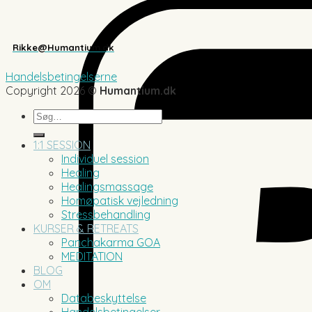
Rikke@Humantium.dk
Handelsbetingelserne
Copyright 2026 ©
Humantium.dk
Søg
efter:
1:1 SESSION
Individuel session
Healing
Healingsmassage
Homøpatisk vejledning
Stressbehandling
KURSER & RETREATS
Panchakarma GOA
MEDITATION
BLOG
OM
Databeskyttelse