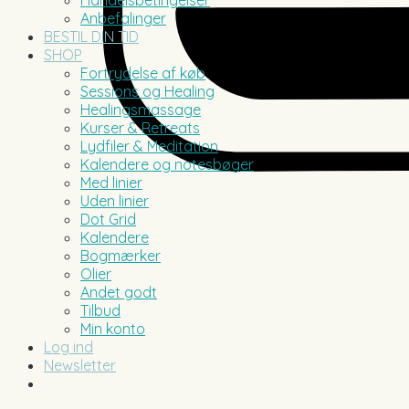
Handelsbetingelser
Anbefalinger
BESTIL DIN TID
SHOP
Fortrydelse af køb
Sessions og Healing
Healingsmassage
Kurser & Retreats
Lydfiler & Meditation
Kalendere og notesbøger
Med linier
Uden linier
Dot Grid
Kalendere
Bogmærker
Olier
Andet godt
Tilbud
Min konto
Log ind
Newsletter