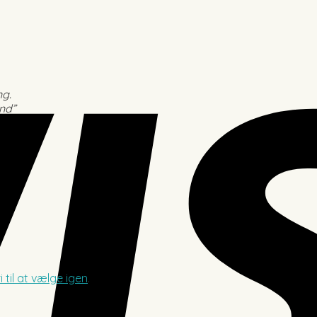
ng.
and”
ri til at vælge igen
.