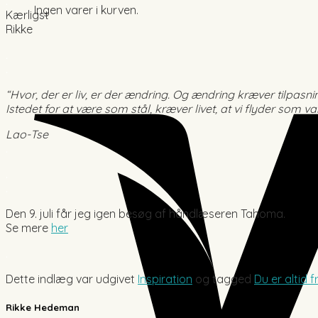
.
Ingen varer i kurven.
Kærligst
Rikke
.
.
“Hvor, der er liv, er der ændring. Og ændring kræver tilpasni
Istedet for at være som stål, kræver livet, at vi flyder som v
Lao-Tse
.
.
.
Den 9. juli får jeg igen besøg af håndlæseren Tahoma.
Se mere
her
.
Dette indlæg var udgivet
Inspiration
og tagged
Du er altid f
Rikke Hedeman