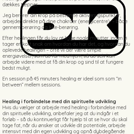
dækkes tæpper.
Jeg berører din krop på bestemte aktiveringspunkter,
arbejder direkte på dine chakraer (energicentre) – både
gennem berøring og ikke-berøring.
Efter healingen får du lov at ligge nogle minutter, inden vi
tager en kort snak om hvordan du har det, og hvordan du
oplevede healingen – ofte vil der være simple
energiøvelser, som du får med hjem, så du selv kan
arbejde videre med at få din krop og sind til at fungere
bedst muligt.
En session på 45 minuters healing er ideel som som “in
between” mellem sessions.
Healing i forbindelse med din spirituelle udvikling
Hvis du vælger at arbejde med healing i forbindelse med
din spirituelle udvikling, anbefaler jeg at du indgår i et
forløb – så du kontinuerligt får hjælp til at se hvor du skal
tage fat, når du ønsker at udvikle dit potentiale, arbejde
intensivt med din egen udvikling og opnå dybdegående