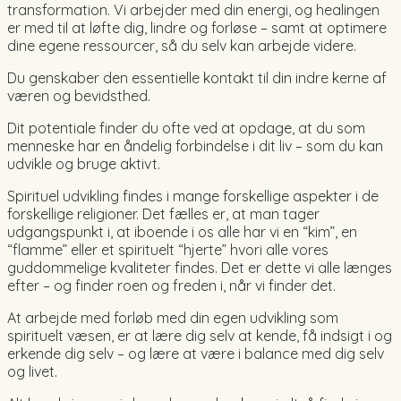
transformation. Vi arbejder med din energi, og healingen
er med til at løfte dig, lindre og forløse – samt at optimere
dine egene ressourcer, så du selv kan arbejde videre.
Du genskaber den essentielle kontakt til din indre kerne af
væren og bevidsthed.
Dit potentiale finder du ofte ved at opdage, at du som
menneske har en åndelig forbindelse i dit liv – som du kan
udvikle og bruge aktivt.
Spirituel udvikling findes i mange forskellige aspekter i de
forskellige religioner. Det fælles er, at man tager
udgangspunkt i, at iboende i os alle har vi en “kim”, en
“flamme” eller et spirituelt “hjerte” hvori alle vores
guddommelige kvaliteter findes. Det er dette vi alle længes
efter – og finder roen og freden i, når vi finder det.
At arbejde med forløb med din egen udvikling som
spirituelt væsen, er at lære dig selv at kende, få indsigt i og
erkende dig selv – og lære at være i balance med dig selv
og livet.