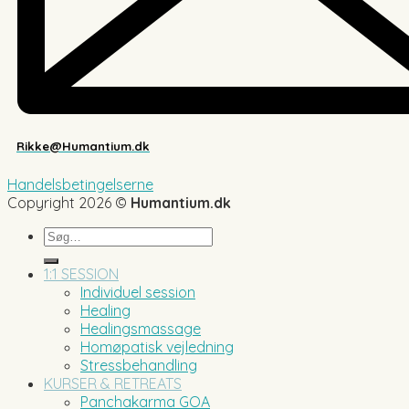
Rikke@Humantium.dk
Handelsbetingelserne
Copyright 2026 ©
Humantium.dk
Søg
efter:
1:1 SESSION
Individuel session
Healing
Healingsmassage
Homøpatisk vejledning
Stressbehandling
KURSER & RETREATS
Panchakarma GOA