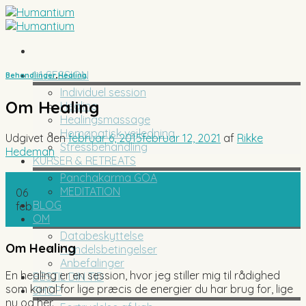
Skip
to
content
1:1 SESSION
Behandlinger
,
Healing
Individuel session
Om Healing
Healing
Healingsmassage
Homøpatisk vejledning
Udgivet den
februar 6, 2015
februar 12, 2021
af
Rikke
Stressbehandling
Hedeman
KURSER & RETREATS
Panchakarma GOA
MEDITATION
06
BLOG
feb
OM
Databeskyttelse
Om Healing
Handelsbetingelser
Anbefalinger
En healing er en session, hvor jeg stiller mig til rådighed
BESTIL DIN TID
som kanal for lige præcis de energier du har brug for, lige
SHOP
nu og her.