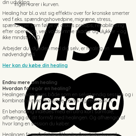
din udvikling.
Ingen varer i kurven.
Healing har bl..a vist sig effektiv over for kroniske smerter
ved f.eks. spændingshovedpine, migræne, stress,
spændinger som følge af diskus prolaps, rehabilitering
efter operation, ved voldsomme skader og ulykker – og
ikke mindst PTSD.
Arbejder du i dybden med dig selv, er healing en
nødvendighed.
Her kan du købe din healing
Endnu mere om healing
Hvordan foregår en healing?
Healingen kan gives både som en selvstændig session og i
kombination med massage, terapi og regression.
En behandling indledes med en ultra kort samtale,
afhængig af dit formål med healingen. Og afhængig af
hvor lang en session du køber.
Healingen foregår fuldt påklædt på en briks, hvor du