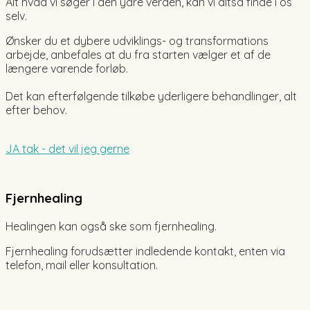
Alt hvad vi søger i den ydre verden, kan vi altså finde i os
selv.
Ønsker du et dybere udviklings- og transformations
arbejde, anbefales at du fra starten vælger et af de
længere varende forløb.
..
Det kan efterfølgende tilkøbe yderligere behandlinger, alt
efter behov.
..
JA tak - det vil jeg gerne
Fjernhealing
Healingen kan også ske som fjernhealing.
Fjernhealing forudsætter indledende kontakt, enten via
telefon, mail eller konsultation.