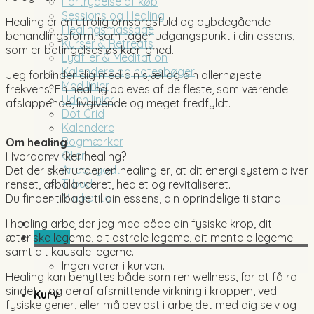
Fortrydelse af køb
Sessions og Healing
Healing er en utrolig omsorgsfuld og dybdegående
Healingsmassage
behandlingsform, som tager udgangspunkt i din essens,
Kurser & Retreats
som er betingelsesløs kærlighed.
Lydfiler & Meditation
Kalendere og notesbøger
Jeg forbinder dig med din sjæl og din allerhøjeste
Med linier
frekvens. En healing opleves af de fleste, som værende
Uden linier
afslappende, livgivende og meget fredfyldt.
Dot Grid
Kalendere
Bogmærker
Om healing
Olier
Hvordan virker healing?
Andet godt
Det der sker under en healing er, at dit energi system bliver
Tilbud
renset, afbalanceret, healet og revitaliseret.
Min konto
Du finder tilbage til din essens, din oprindelige tilstand.
I healing arbejder jeg med både din fysiske krop, dit
0,00
kr.
æteriske legeme, dit astrale legeme, dit mentale legeme
samt dit kausale legeme.
Ingen varer i kurven.
Healing kan benyttes både som ren wellness, for at få ro i
sindet – og deraf afsmittende virkning i kroppen, ved
Kurv
fysiske gener, eller målbevidst i arbejdet med dig selv og