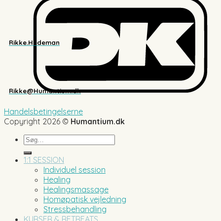
Rikke.Hedeman
Rikke@Humantium.dk
Handelsbetingelserne
Copyright 2026 ©
Humantium.dk
Søg
efter:
1:1 SESSION
Individuel session
Healing
Healingsmassage
Homøpatisk vejledning
Stressbehandling
KURSER & RETREATS