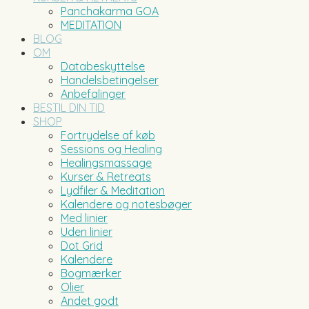
Panchakarma GOA
MEDITATION
BLOG
OM
Databeskyttelse
Handelsbetingelser
Anbefalinger
BESTIL DIN TID
SHOP
Fortrydelse af køb
Sessions og Healing
Healingsmassage
Kurser & Retreats
Lydfiler & Meditation
Kalendere og notesbøger
Med linier
Uden linier
Dot Grid
Kalendere
Bogmærker
Olier
Andet godt