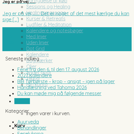
Fortrydelse af køb
Jeg er på vej …….
Sessions og Healing
Healingsmassage
Jeg er på vej …….. Det er noget af det mest kærlige du kan
Kurser & Retreats
sige [...]
Lydfiler & Meditation
Kalendere og notesbøger
26
Med linier
feb
Uden linier
Dot Grid
Kalendere
Seneste indlæg
Bogmærker
Olier
Ferie fra den 6. til den 17. august 2026
Andet godt
2027 Kalendere
Tilbud
BIB Tørbørste – krop – ansigt – igen på lager
Min konto
Håndlæsning ved Tahoma 2026
Du kan møde mig på følgende messer
0,00
kr.
Kategorier
Ingen varer i kurven.
Ayurveda
Kurv
Behandlinger
Ferielukning