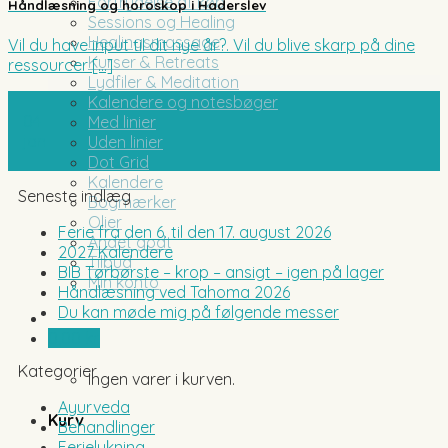
Fortrydelse af køb
Håndlæsning og horoskop i Haderslev
Sessions og Healing
Healingsmassage
Vil du have input til dit nye år?. Vil du blive skarp på dine
Kurser & Retreats
ressourcer [...]
Lydfiler & Meditation
Kalendere og notesbøger
04
Med linier
jan
Uden linier
Dot Grid
Kalendere
Seneste indlæg
Bogmærker
Olier
Ferie fra den 6. til den 17. august 2026
Andet godt
2027 Kalendere
Tilbud
BIB Tørbørste – krop – ansigt – igen på lager
Min konto
Håndlæsning ved Tahoma 2026
Du kan møde mig på følgende messer
0,00
kr.
Kategorier
Ingen varer i kurven.
Ayurveda
Kurv
Behandlinger
Ferielukning