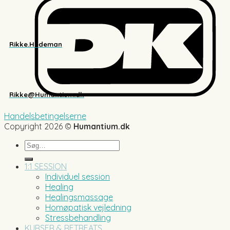
Rikke.Hedeman
Rikke@Humantium.dk
Handelsbetingelserne
Copyright 2026 ©
Humantium.dk
Søg
efter:
1:1 SESSION
Individuel session
Healing
Healingsmassage
Homøpatisk vejledning
Stressbehandling
KURSER & RETREATS