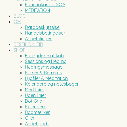
Panchakarma GOA
MEDITATION
BLOG
OM
Databeskyttelse
Handelsbetingelser
Anbefalinger
BESTIL DIN TID
SHOP
Fortrydelse af køb
Sessions og Healing
Healingsmassage
Kurser & Retreats
Lydfiler & Meditation
Kalendere og notesbøger
Med linier
Uden linier
Dot Grid
Kalendere
Bogmærker
Olier
Andet godt