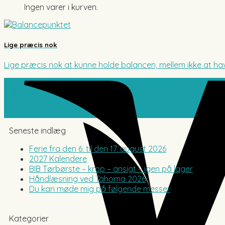
Ingen varer i kurven.
Lige præcis nok
Lige præcis nok at kunne holde balancen, mellem ikke at have 
02
apr
Seneste indlæg
Ferie fra den 6. til den 17. august 2026
2027 Kalendere
BIB Tørbørste – krop – ansigt – igen på lager
Håndlæsning ved Tahoma 2026
Du kan møde mig på følgende messer
Kategorier