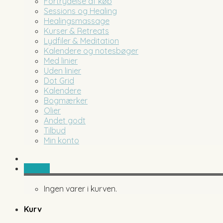
Fortrydelse af køb
Sessions og Healing
Healingsmassage
Kurser & Retreats
Lydfiler & Meditation
Kalendere og notesbøger
Med linier
Uden linier
Dot Grid
Kalendere
Bogmærker
Olier
Andet godt
Tilbud
Min konto
0,00
kr.
Ingen varer i kurven.
Kurv