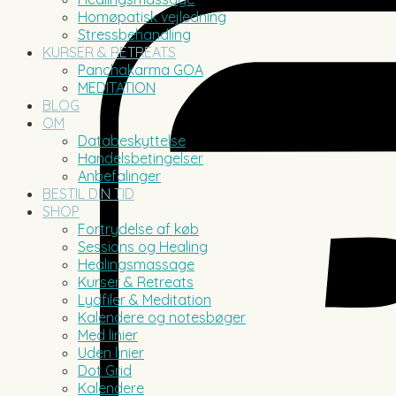
Homøpatisk vejledning
Stressbehandling
KURSER & RETREATS
Panchakarma GOA
MEDITATION
BLOG
OM
Databeskyttelse
Handelsbetingelser
Anbefalinger
BESTIL DIN TID
SHOP
Fortrydelse af køb
Sessions og Healing
Healingsmassage
Kurser & Retreats
Lydfiler & Meditation
Kalendere og notesbøger
Med linier
Uden linier
Dot Grid
Kalendere