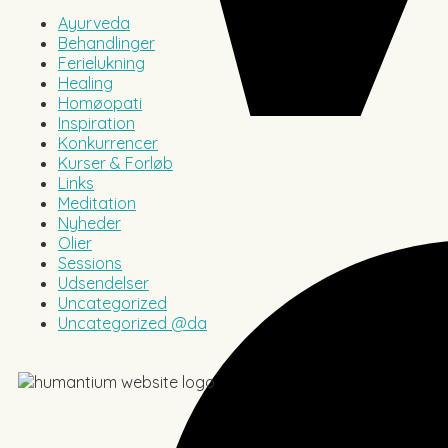
Ayurveda
Behandlinger
Ferielukning
Healing
Homøopati
Inspiration
Konkurrencer
Kurser & Forløb
Links
Meditation
Nyheder
Olier
Sessions
Udsendelser
Uncategorized
Uncategorized @da