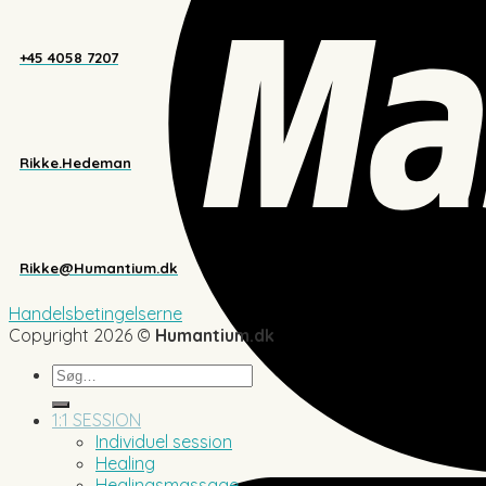
+45 4058 7207
Rikke.Hedeman
Rikke@Humantium.dk
Handelsbetingelserne
Copyright 2026 ©
Humantium.dk
Søg
efter:
1:1 SESSION
Individuel session
Healing
Healingsmassage