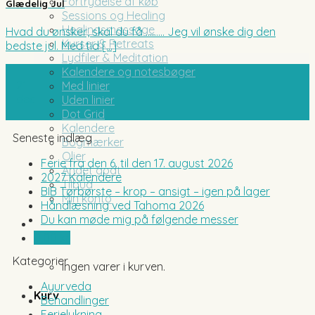
Fortrydelse af køb
Glædelig Jul
Sessions og Healing
Healingsmassage
Hvad du ønsker, skal du få ……… Jeg vil ønske dig den
Kurser & Retreats
bedste jul. Med tid [...]
Lydfiler & Meditation
Kalendere og notesbøger
21
Med linier
dec
Uden linier
Dot Grid
Kalendere
Seneste indlæg
Bogmærker
Olier
Ferie fra den 6. til den 17. august 2026
Andet godt
2027 Kalendere
Tilbud
BIB Tørbørste – krop – ansigt – igen på lager
Min konto
Håndlæsning ved Tahoma 2026
Du kan møde mig på følgende messer
0,00
kr.
Kategorier
Ingen varer i kurven.
Ayurveda
Kurv
Behandlinger
Ferielukning