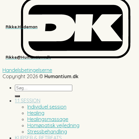
Rikke.Hedeman
Rikke@Humantium.dk
Handelsbetingelserne
Copyright 2026 ©
Humantium.dk
Søg
efter:
1:1 SESSION
Individuel session
Healing
Healingsmassage
Homøpatisk vejledning
Stressbehandling
KURSER & RETREATS