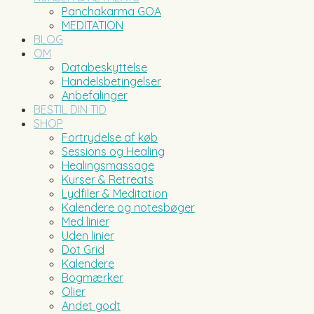
Panchakarma GOA
MEDITATION
BLOG
OM
Databeskyttelse
Handelsbetingelser
Anbefalinger
BESTIL DIN TID
SHOP
Fortrydelse af køb
Sessions og Healing
Healingsmassage
Kurser & Retreats
Lydfiler & Meditation
Kalendere og notesbøger
Med linier
Uden linier
Dot Grid
Kalendere
Bogmærker
Olier
Andet godt