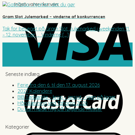
Ingen varer i kurven.
Gram Slot Julemarked – vinderne af konkurrencen
Tak for besøget på Gram Slot Julemarked i weekenden 11.
– 12. november. . Vinderne [...]
17
nov
Seneste indlæg
Ferie fra den 6. til den 17. august 2026
2027 Kalendere
BIB Tørbørste – krop – ansigt – igen på lager
Håndlæsning ved Tahoma 2026
Du kan møde mig på følgende messer
Kategorier