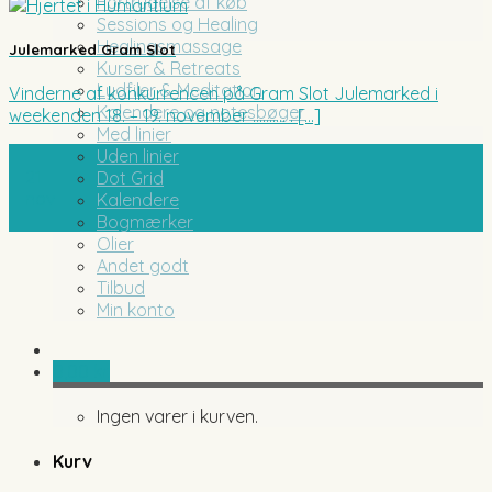
Fortrydelse af køb
Sessions og Healing
Healingsmassage
Julemarked Gram Slot
Kurser & Retreats
Lydfiler & Meditation
Vinderne af konkurrencen på Gram Slot Julemarked i
Kalendere og notesbøger
weekenden 18. – 19. november ………. . [...]
Med linier
Uden linier
21
Dot Grid
nov
Kalendere
Bogmærker
Olier
Andet godt
Tilbud
Min konto
0,00
kr.
Ingen varer i kurven.
Kurv