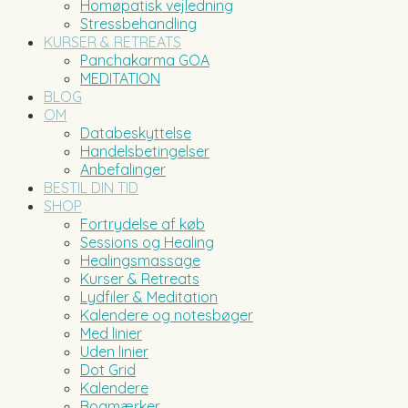
Homøpatisk vejledning
Stressbehandling
KURSER & RETREATS
Panchakarma GOA
MEDITATION
BLOG
OM
Databeskyttelse
Handelsbetingelser
Anbefalinger
BESTIL DIN TID
SHOP
Fortrydelse af køb
Sessions og Healing
Healingsmassage
Kurser & Retreats
Lydfiler & Meditation
Kalendere og notesbøger
Med linier
Uden linier
Dot Grid
Kalendere
Bogmærker