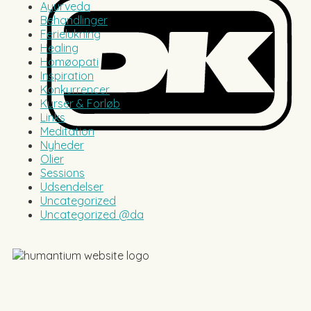
Ayurveda
Behandlinger
Ferielukning
Healing
Homøopati
Inspiration
Konkurrencer
Kurser & Forløb
Links
Meditation
Nyheder
Olier
Sessions
Udsendelser
Uncategorized
Uncategorized @da