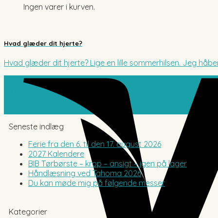
Ingen varer i kurven.
Hvad glæder dit hjerte?
Hvad glæder dit hjerte? Lige en lille sommerhilsen. Jeg håbe
03
jun
Seneste indlæg
Ferie fra den 6. til den 17. august 2026
2027 Kalendere
BIB Tørbørste – krop – ansigt – igen på lager
Håndlæsning ved Tahoma 2026
Du kan møde mig på følgende messer
Kategorier