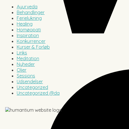
Ayurveda
Behandlinger
Ferielukning
Healing
Homøopati
Inspiration
Konkurrencer
Kurser & Forløb
Links
Meditation
Nyheder
Olier
Sessions
Udsendelser
Uncategorized
Uncategorized @da