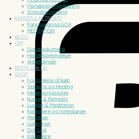
Homøpatisk vejledning
Stressbehandling
KURSER & RETREATS
Panchakarma GOA
MEDITATION
BLOG
OM
Databeskyttelse
Handelsbetingelser
Anbefalinger
BESTIL DIN TID
SHOP
Fortrydelse af køb
Sessions og Healing
Healingsmassage
Kurser & Retreats
Lydfiler & Meditation
Kalendere og notesbøger
Med linier
Uden linier
Dot Grid
Kalendere