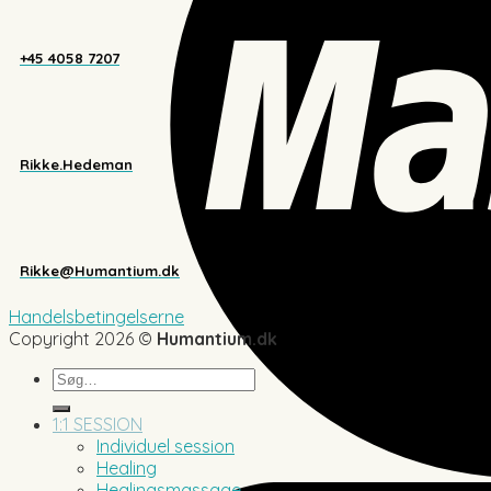
+45 4058 7207
Rikke.Hedeman
Rikke@Humantium.dk
Handelsbetingelserne
Copyright 2026 ©
Humantium.dk
Søg
efter:
1:1 SESSION
Individuel session
Healing
Healingsmassage