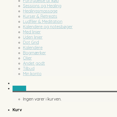
Fortrydelse af køb
Sessions og Healing
Healingsmassage
Kurser & Retreats
Lydfiler & Meditation
Kalendere og notesbøger
Med linier
Uden linier
Dot Grid
Kalendere
Bogmærker
Olier
Andet godt
Tilbud
Min konto
0,00
kr.
Ingen varer i kurven.
Kurv