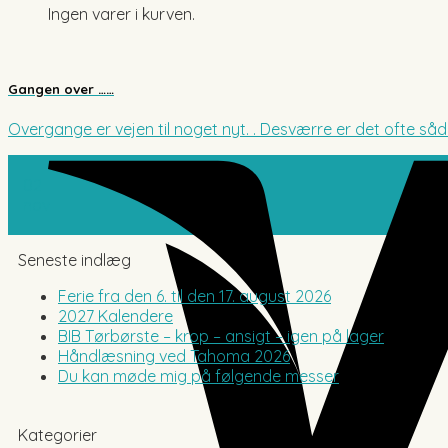
Ingen varer i kurven.
Gangen over ……
Overgange er vejen til noget nyt. . Desværre er det ofte såda
02
nov
Seneste indlæg
Ferie fra den 6. til den 17. august 2026
2027 Kalendere
BIB Tørbørste – krop – ansigt – igen på lager
Håndlæsning ved Tahoma 2026
Du kan møde mig på følgende messer
Kategorier