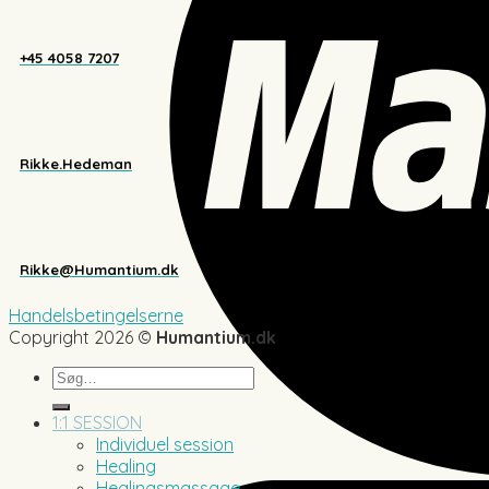
+45 4058 7207
Rikke.Hedeman
Rikke@Humantium.dk
Handelsbetingelserne
Copyright 2026 ©
Humantium.dk
Søg
efter:
1:1 SESSION
Individuel session
Healing
Healingsmassage