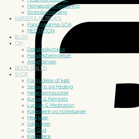
Homøpatisk vejledning
Stressbehandling
KURSER & RETREATS
Panchakarma GOA
MEDITATION
BLOG
OM
Databeskyttelse
Handelsbetingelser
Anbefalinger
BESTIL DIN TID
SHOP
Fortrydelse af køb
Sessions og Healing
Healingsmassage
Kurser & Retreats
Lydfiler & Meditation
Kalendere og notesbøger
Med linier
Uden linier
Dot Grid
Kalendere