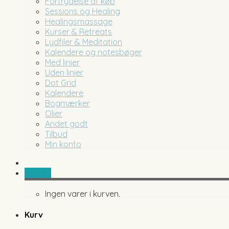
Fortrydelse af køb
Sessions og Healing
Healingsmassage
Kurser & Retreats
Lydfiler & Meditation
Kalendere og notesbøger
Med linier
Uden linier
Dot Grid
Kalendere
Bogmærker
Olier
Andet godt
Tilbud
Min konto
0,00
kr.
Ingen varer i kurven.
Kurv