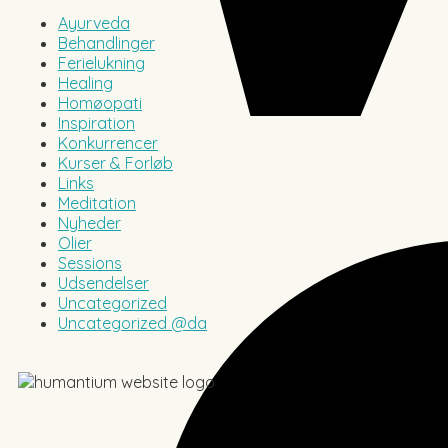
Ayurveda
Behandlinger
Ferielukning
Healing
Homøopati
Inspiration
Konkurrencer
Kurser & Forløb
Links
Meditation
Nyheder
Olier
Sessions
Udsendelser
Uncategorized
Uncategorized @da