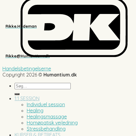
Rikke.Hedeman
Rikke@Humantium.dk
Handelsbetingelserne
Copyright 2026 ©
Humantium.dk
Søg
efter:
1:1 SESSION
Individuel session
Healing
Healingsmassage
Homøpatisk vejledning
Stressbehandling
KURSER & RETREATS