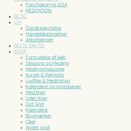
Panchakarma GOA
MEDITATION
BLOG
OM
Databeskyttelse
Handelsbetingelser
Anbefalinger
BESTIL DIN TID
SHOP
Fortrydelse af køb
Sessions og Healing
Healingsmassage
Kurser & Retreats
Lydfiler & Meditation
Kalendere og notesbøger
Med linier
Uden linier
Dot Grid
Kalendere
Bogmærker
Olier
Andet godt