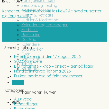
Fortrydelse af køb
Er du i flow?
Sessions og Healing
Healingsmassage
Kender du følelsen af at være i flow? Alt hvad du sætter
Kurser & Retreats
dig for lykkes. [...]
Lydfiler & Meditation
Kalendere og notesbøger
20
Med linier
okt
Uden linier
Dot Grid
Kalendere
Seneste indlæg
Bogmærker
Olier
Ferie fra den 6. til den 17. august 2026
Andet godt
2027 Kalendere
Tilbud
BIB Tørbørste – krop – ansigt – igen på lager
Min konto
Håndlæsning ved Tahoma 2026
Du kan møde mig på følgende messer
0,00
kr.
Kategorier
Ingen varer i kurven.
Ayurveda
Kurv
Behandlinger
Ferielukning