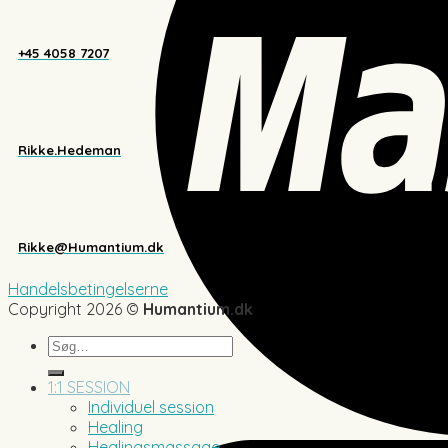
+45 4058 7207
Rikke.Hedeman
Rikke@Humantium.dk
Handelsbetingelserne
Copyright 2026 ©
Humantium.dk
Søg
efter:
1:1 SESSION
Individuel session
Healing
Healingsmassage