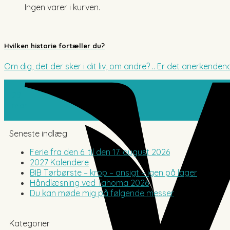
Ingen varer i kurven.
Hvilken historie fortæller du?
Om dig, det der sker i dit liv, om andre? .. Er det anerkendende
29
mar
Seneste indlæg
Ferie fra den 6. til den 17. august 2026
2027 Kalendere
BIB Tørbørste – krop – ansigt – igen på lager
Håndlæsning ved Tahoma 2026
Du kan møde mig på følgende messer
Kategorier