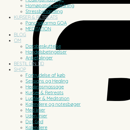
Homøpatisk vejledning
Stressbehandling
KURSER & RETREATS
Panchakarma GOA
MEDITATION
BLOG
OM
Databeskyttelse
Handelsbetingelser
Anbefalinger
BESTIL DIN TID
SHOP
Fortrydelse af køb
Sessions og Healing
Healingsmassage
Kurser & Retreats
Lydfiler & Meditation
Kalendere og notesbøger
Med linier
Uden linier
Dot Grid
Kalendere