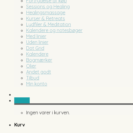
Fortrydelse af køb
Sessions og Healing
Healingsmassage
Kurser & Retreats
Lydfiler & Meditation
Kalendere og notesbøger
Med linier
Uden linier
Dot Grid
Kalendere
Bogmærker
Olier
Andet godt
Tilbud
Min konto
0,00
kr.
Ingen varer i kurven.
Kurv