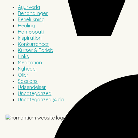
Ayurveda
Behandlinger
Ferielukning
Healing
Homøopati
Inspiration
Konkurrencer
Kurser & Forløb
Links
Meditation
Nyheder
Olier
Sessions
Udsendelser
Uncategorized
Uncategorized @da