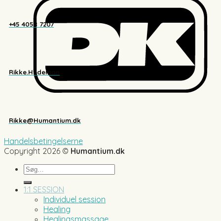
+45 4058 7207
Rikke.Hedeman
Rikke@Humantium.dk
Handelsbetingelserne
Copyright 2026 ©
Humantium.dk
Søg
efter:
1:1 SESSION
Individuel session
Healing
Healingsmassage