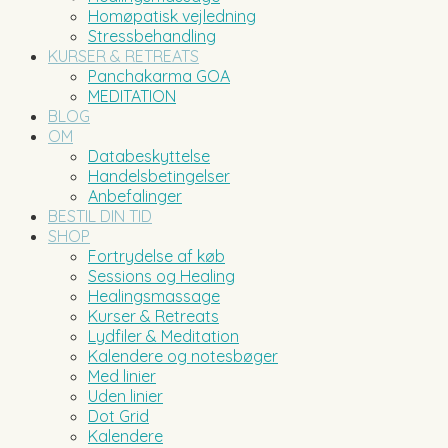
Homøpatisk vejledning
Stressbehandling
KURSER & RETREATS
Panchakarma GOA
MEDITATION
BLOG
OM
Databeskyttelse
Handelsbetingelser
Anbefalinger
BESTIL DIN TID
SHOP
Fortrydelse af køb
Sessions og Healing
Healingsmassage
Kurser & Retreats
Lydfiler & Meditation
Kalendere og notesbøger
Med linier
Uden linier
Dot Grid
Kalendere