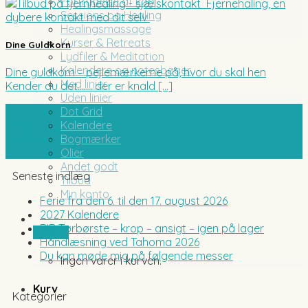
Fortrydelse af køb
Sessions og Healing
Healingsmassage
Kurser & Retreats
Dine Guldkorn
Lydfiler & Meditation
Kalendere og notesbøger
Dine guldkorn – pejlemærkerne på, hvor du skal hen
Med linier
Kender du det……. der er knald [...]
Uden linier
Dot Grid
10
Kalendere
maj
Bogmærker
Olier
Andet godt
Seneste indlæg
Tilbud
Min konto
Ferie fra den 6. til den 17. august 2026
2027 Kalendere
BIB Tørbørste – krop – ansigt – igen på lager
0,00
kr.
Håndlæsning ved Tahoma 2026
Du kan møde mig på følgende messer
Ingen varer i kurven.
Kurv
Kategorier