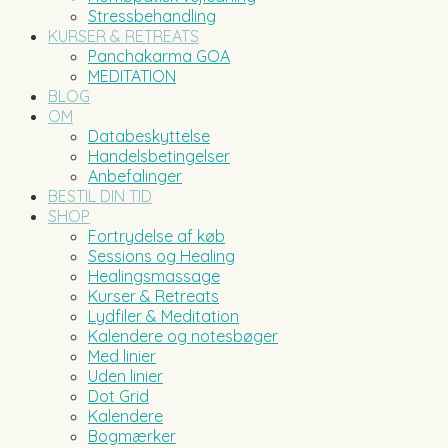
Stressbehandling
KURSER & RETREATS
Panchakarma GOA
MEDITATION
BLOG
OM
Databeskyttelse
Handelsbetingelser
Anbefalinger
BESTIL DIN TID
SHOP
Fortrydelse af køb
Sessions og Healing
Healingsmassage
Kurser & Retreats
Lydfiler & Meditation
Kalendere og notesbøger
Med linier
Uden linier
Dot Grid
Kalendere
Bogmærker