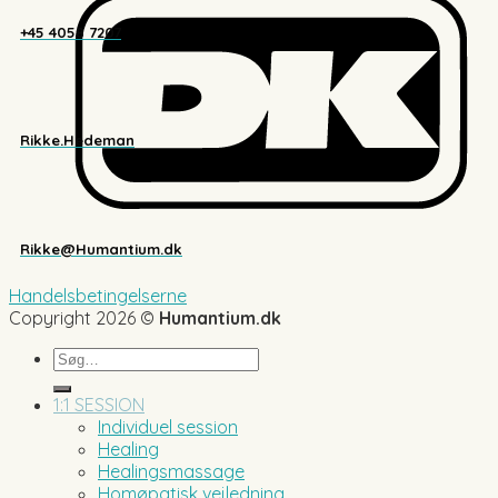
+45 4058 7207
Rikke.Hedeman
Rikke@Humantium.dk
Handelsbetingelserne
Copyright 2026 ©
Humantium.dk
Søg
efter:
1:1 SESSION
Individuel session
Healing
Healingsmassage
Homøpatisk vejledning