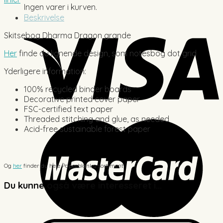
Ingen varer i kurven.
Beskrivelse
Skitsebog Dharma Dragon grande
Her
finde du lignende design, som notesbog dot grid
Yderligere information:
100% recycled binder boards
Decorative printed cover paper
FSC-certified text paper
Threaded stitching and glue, as needed
Acid-free sustainable forest paper
Og
her
finder du hele Paperblanks sortiment
Du kunne også være interesseret i...