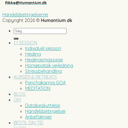
Rikke@Humantium.dk
Handelsbetingelserne
Copyright 2026 ©
Humantium.dk
Søg
efter:
1:1 SESSION
Individuel session
Healing
Healingsmassage
Homøpatisk vejledning
Stressbehandling
KURSER & RETREATS
Panchakarma GOA
MEDITATION
BLOG
OM
Databeskyttelse
Handelsbetingelser
Anbefalinger
BESTIL DIN TID