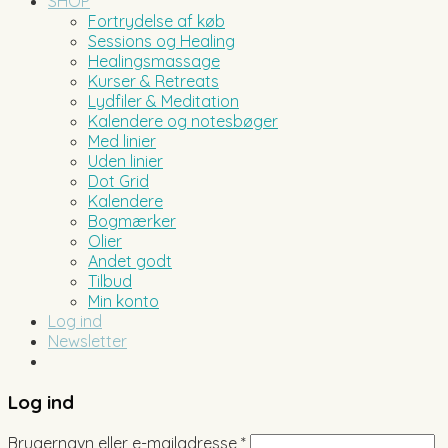
SHOP
Fortrydelse af køb
Sessions og Healing
Healingsmassage
Kurser & Retreats
Lydfiler & Meditation
Kalendere og notesbøger
Med linier
Uden linier
Dot Grid
Kalendere
Bogmærker
Olier
Andet godt
Tilbud
Min konto
Log ind
Newsletter
Log ind
Brugernavn eller e-mailadresse
*