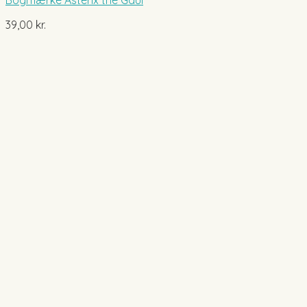
Bogmærke Asterix the Gaul
39,00
kr.