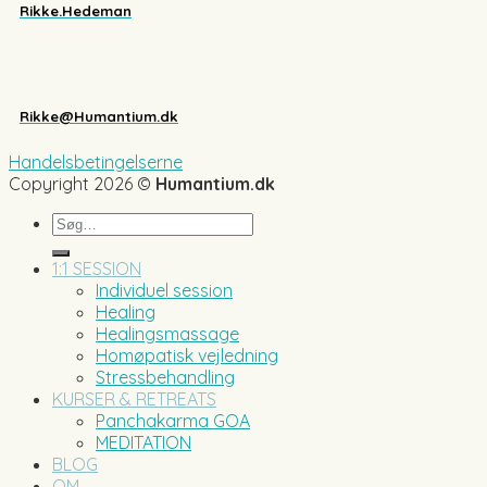
Rikke.Hedeman
Rikke@Humantium.dk
Handelsbetingelserne
Copyright 2026 ©
Humantium.dk
Søg
efter:
1:1 SESSION
Individuel session
Healing
Healingsmassage
Homøpatisk vejledning
Stressbehandling
KURSER & RETREATS
Panchakarma GOA
MEDITATION
BLOG
OM