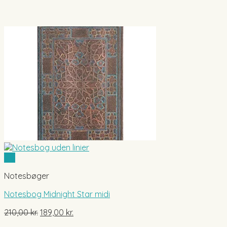
Vis
Notesbøger
Notesbog Midnight Star midi
Den
Den
210,00
kr.
189,00
kr.
oprindelige
aktuelle