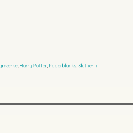
gmærke
,
Harry Potter
,
Paperblanks
,
Slytherin