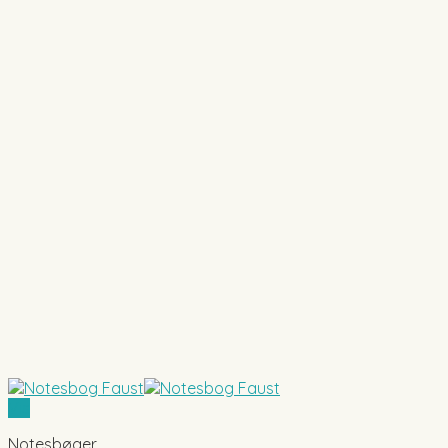
Vis
Notesbøger