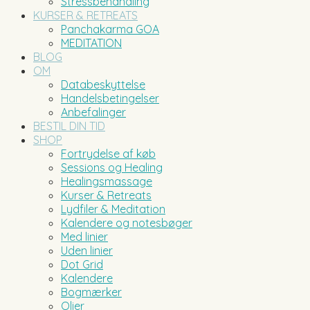
Stressbehandling
KURSER & RETREATS
Panchakarma GOA
MEDITATION
BLOG
OM
Databeskyttelse
Handelsbetingelser
Anbefalinger
BESTIL DIN TID
SHOP
Fortrydelse af køb
Sessions og Healing
Healingsmassage
Kurser & Retreats
Lydfiler & Meditation
Kalendere og notesbøger
Med linier
Uden linier
Dot Grid
Kalendere
Bogmærker
Olier