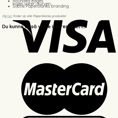
Rounded edges
Ingen varer i kurven.
Subtle Paperblanks branding
Og
her
finder du alle Paperblanks produkter
Du kunne også være interesseret i...