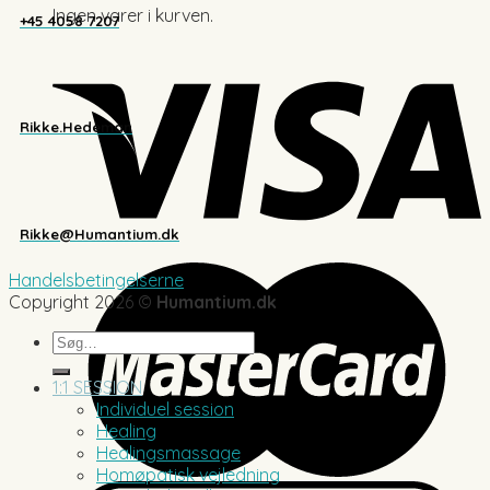
Ingen varer i kurven.
+45 4058 7207
Rikke.Hedeman
Rikke@Humantium.dk
Handelsbetingelserne
Copyright 2026 ©
Humantium.dk
Søg
efter:
1:1 SESSION
Individuel session
Healing
Healingsmassage
Homøpatisk vejledning