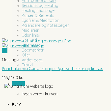
Fortrydelse af køb
Sessions og Healing
Healingsmassage
Kurser & Retreats
Lydfiler & Meditation
Kalendere og notesbøger
Med linier
Uden linier
Dot Grid
Kalendere
Bogmærker
Vis
Olier
Massage
Andet godt
Tilbud
Panchakarma Goa – 14 dages Ayurvedisk kur og kursus
Min konto
16.936,00
kr.
0,00
kr.
Ingen varer i kurven.
Kurv