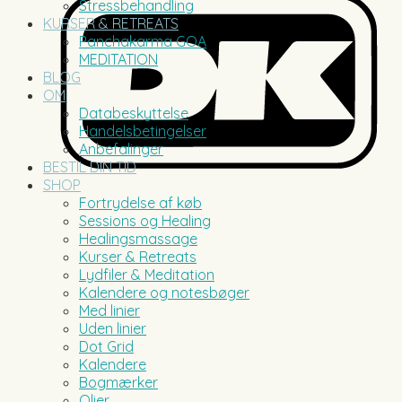
Stressbehandling
KURSER & RETREATS
Panchakarma GOA
MEDITATION
BLOG
OM
Databeskyttelse
Handelsbetingelser
Anbefalinger
BESTIL DIN TID
SHOP
Fortrydelse af køb
Sessions og Healing
Healingsmassage
Kurser & Retreats
Lydfiler & Meditation
Kalendere og notesbøger
Med linier
Uden linier
Dot Grid
Kalendere
Bogmærker
Olier