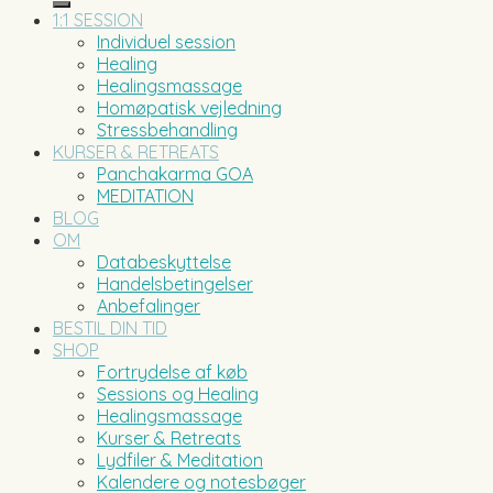
1:1 SESSION
Individuel session
Healing
Healingsmassage
Homøpatisk vejledning
Stressbehandling
KURSER & RETREATS
Panchakarma GOA
MEDITATION
BLOG
OM
Databeskyttelse
Handelsbetingelser
Anbefalinger
BESTIL DIN TID
SHOP
Fortrydelse af køb
Sessions og Healing
Healingsmassage
Kurser & Retreats
Lydfiler & Meditation
Kalendere og notesbøger