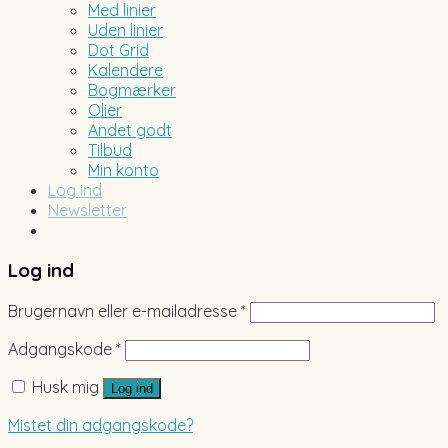
Med linier
Uden linier
Dot Grid
Kalendere
Bogmærker
Olier
Andet godt
Tilbud
Min konto
Log ind
Newsletter
Log ind
Brugernavn eller e-mailadresse
*
Adgangskode
*
Husk mig
Log ind
Mistet din adgangskode?