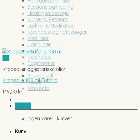
Fortrydelse af køb
Sessions og Healing
Healingsmassage
Kurser & Retreats
Lydfiler & Meditation
Kalendere og notesbøger
Med linier
Uden linier
Dot Grid
Kalendere
Vis
Bogmærker
Kropsolier og æteriske olier
Olier
Andet godt
Kropsolie 100 ml Euforia
Tilbud
Min konto
149,00
kr.
0,00
kr.
Ingen varer i kurven.
Kurv