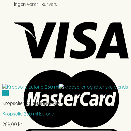
Ingen varer i kurven.
Vis
Kropsolier og æteriske olier
Kropsolie 250 ml Euforia
289,00
kr.