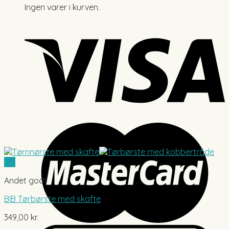
Ingen varer i kurven.
Vis
Andet godt
BIB Tørbørste med skafte
349,00
kr.