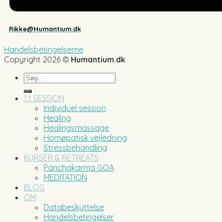
Rikke@Humantium.dk
Handelsbetingelserne
Copyright 2026 ©
Humantium.dk
Søg
efter:
1:1 SESSION
Individuel session
Healing
Healingsmassage
Homøpatisk vejledning
Stressbehandling
KURSER & RETREATS
Panchakarma GOA
MEDITATION
BLOG
OM
Databeskyttelse
Handelsbetingelser