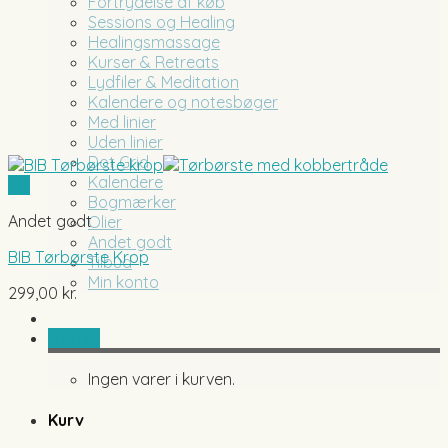
Fortrydelse af køb
Sessions og Healing
Healingsmassage
Kurser & Retreats
Lydfiler & Meditation
Kalendere og notesbøger
Med linier
Uden linier
Dot Grid
Kalendere
Vis
Bogmærker
Andet godt
Olier
Andet godt
BIB Tørbørste Krop
Tilbud
Min konto
299,00
kr.
0,00
kr.
Ingen varer i kurven.
Kurv