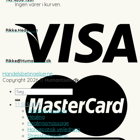
Ingen varer i kurven.
Rikke.Hedeman
Rikke@Humantium.dk
Handelsbetingelserne
Copyright 2026 ©
Humantium.dk
Søg
efter:
1:1 SESSION
Individuel session
Healing
Healingsmassage
Homøpatisk vejledning
Stressbehandling