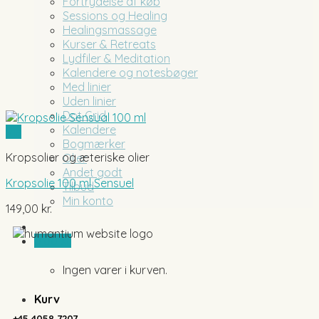
Fortrydelse af køb
Sessions og Healing
Healingsmassage
Kurser & Retreats
Lydfiler & Meditation
Kalendere og notesbøger
Med linier
Uden linier
Dot Grid
Kalendere
Vis
Bogmærker
Kropsolier og æteriske olier
Olier
Andet godt
Kropsolie 100 ml Sensuel
Tilbud
Min konto
149,00
kr.
0,00
kr.
Ingen varer i kurven.
Kurv
+45 4058 7207