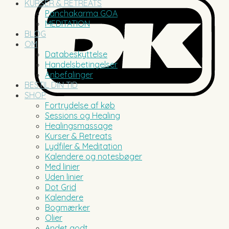
KURSER & RETREATS
Panchakarma GOA
MEDITATION
BLOG
OM
Databeskyttelse
Handelsbetingelser
Anbefalinger
BESTIL DIN TID
SHOP
Fortrydelse af køb
Sessions og Healing
Healingsmassage
Kurser & Retreats
Lydfiler & Meditation
Kalendere og notesbøger
Med linier
Uden linier
Dot Grid
Kalendere
Bogmærker
Olier
Andet godt