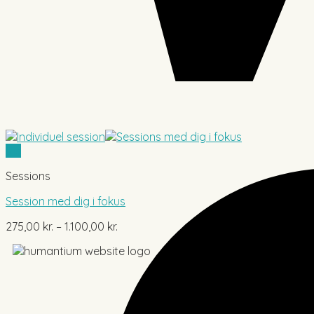
Vis
Sessions
Session med dig i fokus
Prisinterval:
275,00
kr.
–
1.100,00
kr.
275,00 kr.
til
1.100,00 kr.