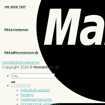
+45 4058 7207
Rikke.Hedeman
Rikke@Humantium.dk
Handelsbetingelserne
Copyright 2026 ©
Humantium.dk
Søg
efter:
1:1 SESSION
Individuel session
Healing
Healingsmassage
Homøpatisk vejledning