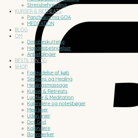
Stressbehandling
KURSER & RETREATS
Panchakarma GOA
MEDITATION
BLOG
OM
Databeskyttelse
Handelsbetingelser
Anbefalinger
BESTIL DIN TID
SHOP
Fortrydelse af køb
Sessions og Healing
Healingsmassage
Kurser & Retreats
Lydfiler & Meditation
Kalendere og notesbøger
Med linier
Uden linier
Dot Grid
Kalendere
Bogmærker