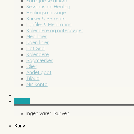
Fortrydelse af køb
Sessions og Healing
Healingsmassage
Kurser & Retreats
Lydfiler & Meditation
Kalendere og notesbøger
Med linier
Uden linier
Dot Grid
Kalendere
Bogmærker
Olier
Andet godt
Tilbud
Min konto
0,00
kr.
Ingen varer i kurven.
Kurv