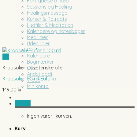
Fortrydelse af køb
Sessions og Healing
Healingsmassage
Kurser & Retreats
Lydfiler & Meditation
Kalendere og notesbøger
Med linier
Uden linier
Dot Grid
Kalendere
Vis
Bogmærker
Kropsolier og æteriske olier
Olier
Andet godt
Kropsolie 100 ml Euforia
Tilbud
Min konto
149,00
kr.
0,00
kr.
Ingen varer i kurven.
Kurv