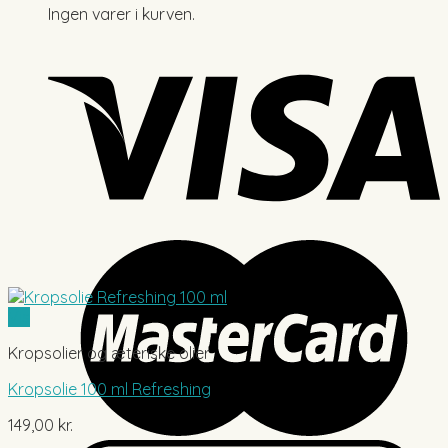
Ingen varer i kurven.
Vis
Kropsolier og æteriske olier
Kropsolie 100 ml Refreshing
149,00
kr.