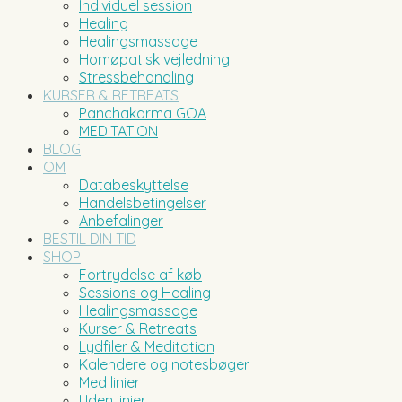
Individuel session
Healing
Healingsmassage
Homøpatisk vejledning
Stressbehandling
KURSER & RETREATS
Panchakarma GOA
MEDITATION
BLOG
OM
Databeskyttelse
Handelsbetingelser
Anbefalinger
BESTIL DIN TID
SHOP
Fortrydelse af køb
Sessions og Healing
Healingsmassage
Kurser & Retreats
Lydfiler & Meditation
Kalendere og notesbøger
Med linier
Uden linier