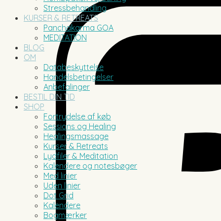
Stressbehandling
KURSER & RETREATS
Panchakarma GOA
MEDITATION
BLOG
OM
Databeskyttelse
Handelsbetingelser
Anbefalinger
BESTIL DIN TID
SHOP
Fortrydelse af køb
Sessions og Healing
Healingsmassage
Kurser & Retreats
Lydfiler & Meditation
Kalendere og notesbøger
Med linier
Uden linier
Dot Grid
Kalendere
Bogmærker