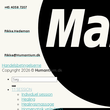
+45 4058 7207
Rikke.Hedeman
Rikke@Humantium.dk
Handelsbetingelserne
Copyright 2026 ©
Humantium.dk
Søg
efter:
1:1 SESSION
Individuel session
Healing
Healingsmassage
Homøpatisk vejledning