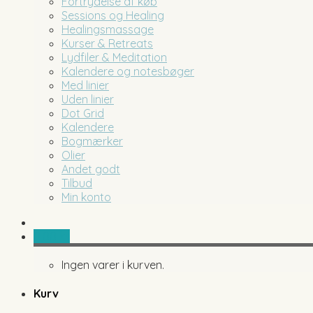
Fortrydelse af køb
Sessions og Healing
Healingsmassage
Kurser & Retreats
Lydfiler & Meditation
Kalendere og notesbøger
Med linier
Uden linier
Dot Grid
Kalendere
Bogmærker
Olier
Andet godt
Tilbud
Min konto
0,00
kr.
Ingen varer i kurven.
Kurv