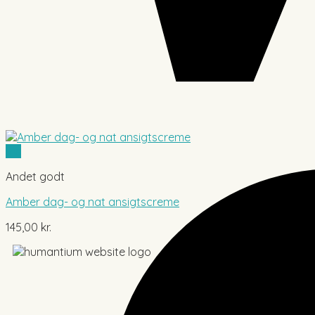
Vis
Andet godt
Amber dag- og nat ansigtscreme
145,00
kr.