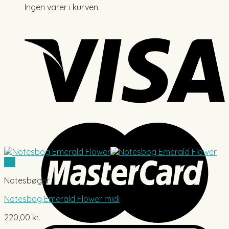
Ingen varer i kurven.
Vis
Notesbøger
Notesbog Emerald Flower midi
220,00
kr.