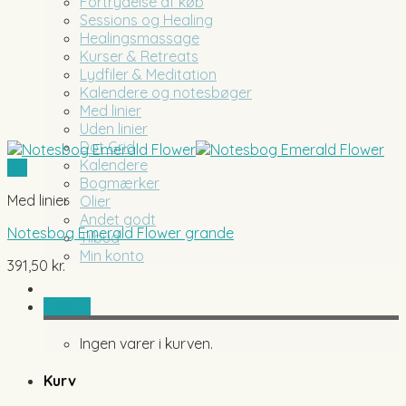
Fortrydelse af køb
Sessions og Healing
Healingsmassage
Kurser & Retreats
Lydfiler & Meditation
Kalendere og notesbøger
Med linier
Uden linier
Dot Grid
Kalendere
Vis
Bogmærker
Med linier
Olier
Andet godt
Notesbog Emerald Flower grande
Tilbud
Min konto
391,50
kr.
0,00
kr.
Ingen varer i kurven.
Kurv