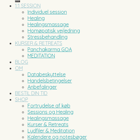
1:1 SESSION
Individuel session
Healing
Healingsmassage
Homøpatisk vejledning
Stressbehandling
KURSER & RETREATS
Panchakarma GOA
MEDITATION
BLOG
OM
Databeskyttelse
Handelsbetingelser
Anbefalinger
BESTIL DIN TID
SHOP
Fortrydelse af køb
Sessions og Healing
Healingsmassage
Kurser & Retreats
Lydfiler & Meditation
Kalendere og notesbøger