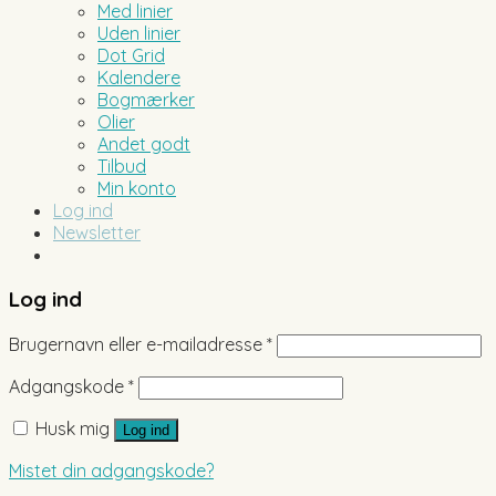
Med linier
Uden linier
Dot Grid
Kalendere
Bogmærker
Olier
Andet godt
Tilbud
Min konto
Log ind
Newsletter
Log ind
Brugernavn eller e-mailadresse
*
Adgangskode
*
Husk mig
Log ind
Mistet din adgangskode?